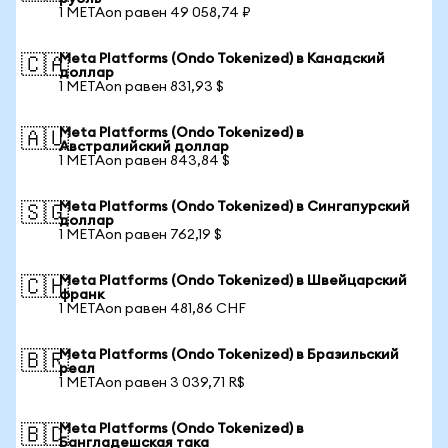
1 METAon равен 49 058,74 ₽
Meta Platforms (Ondo Tokenized) в Канадский
🇨🇦
доллар
1 METAon равен 831,93 $
Meta Platforms (Ondo Tokenized) в
🇦🇺
Австралийский доллар
1 METAon равен 843,84 $
Meta Platforms (Ondo Tokenized) в Сингапурский
🇸🇬
доллар
1 METAon равен 762,19 $
Meta Platforms (Ondo Tokenized) в Швейцарский
🇨🇭
франк
1 METAon равен 481,86 CHF
Meta Platforms (Ondo Tokenized) в Бразильский
🇧🇷
реал
1 METAon равен 3 039,71 R$
Meta Platforms (Ondo Tokenized) в
🇧🇩
Бангладешская така