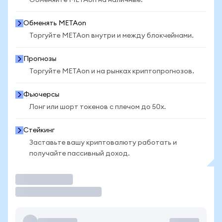
Обменяйте METAon на наличные.
Обменять METAon
Торгуйте METAon внутри и между блокчейнами.
Прогнозы
Торгуйте METAon и на рынках криптопрогнозов.
Фьючерсы
Лонг или шорт токенов с плечом до 50x.
Стейкинг
Заставьте вашу криптовалюту работать и
получайте пассивный доход.
Торговать