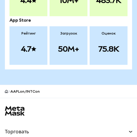
4.4
10M+
483.7K
App Store
Рейтинг
Загрузок
Оценок
4.7
50M+
75.8K
AAPLon/INTCon
Нижний колонтитул сайта MetaMask
Торговать