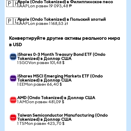
Apple (Ondo Tokenized) в Филиппинское песо
🇵🇭
1 AAPLon равен 19 093,48 ₱
Apple (Ondo Tokenized) в Польский злотый
🇵🇱
1 AAPLon равен 1 168,53 zł
Конвертируйте другие активы реального мира
в USD
iShares 0-3 Month Treasury Bond ETF (Ondo
Tokenized) в Доллар США
1 SGOVon равен 101,48 $
iShares MSCI Emerging Markets ETF (Ondo
Tokenized) в Доллар США
1 EEMon равен 66,40 $
AMD (Ondo Tokenized) в Доллар США
1 AMDon равен 481,09 $
Taiwan Semiconductor Manufacturing (Ondo
Tokenized) в Доллар США
1 TSMon равен 423,70 $