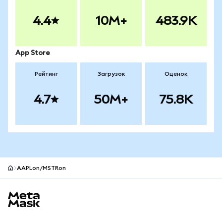
4.4
10M+
483.9K
App Store
Рейтинг
Загрузок
Оценок
4.7
50M+
75.8K
AAPLon/MSTRon
Нижний колонтитул сайта MetaMask