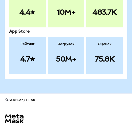
4.4
10M+
483.7K
App Store
Рейтинг
Загрузок
Оценок
4.7
50M+
75.8K
AAPLon/TIPon
Нижний колонтитул сайта MetaMask