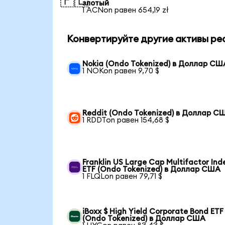
🇵🇱
злотый
1 ACNon равен 654,19 zł
Конвертируйте другие активы ре
Nokia (Ondo Tokenized) в Доллар СШ
1 NOKon равен 9,70 $
Reddit (Ondo Tokenized) в Доллар С
1 RDDTon равен 154,68 $
Franklin US Large Cap Multifactor Ind
ETF (Ondo Tokenized) в Доллар США
1 FLQLon равен 79,71 $
iBoxx $ High Yield Corporate Bond ETF
(Ondo Tokenized) в Доллар США