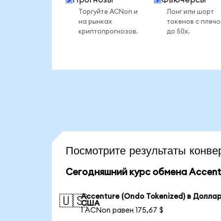
Торгуйте ACNon и
Лонг или шорт
на рынках
токенов с плеч
криптопрогнозов.
до 50x.
Посмотрите результаты кон
Сегодняшний курс обмена Accentu
Accenture (Ondo Tokenized) в Долла
🇺🇸
США
1 ACNon равен 175,67 $