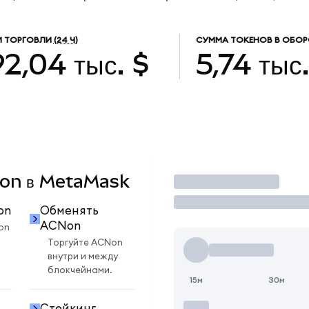
 ТОРГОВЛИ
(24 Ч)
СУММА ТОКЕНОВ В ОБОР
2,04 тыс. $
5,74 тыс
CNon в MetaMask
Торговать
on
Обменять
ACNon
on
Торгуйте ACNon
внутри и между
блокчейнами.
15м
30м
Стейкинг