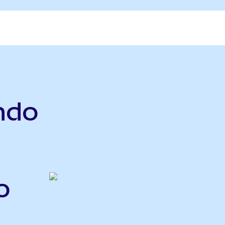
ndo
o