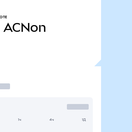
ОТЕ
.
ACNon
1ч
4ч
1Д