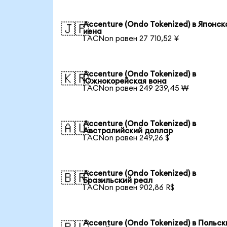
Accenture (Ondo Tokenized) в Японск
🇯🇵
иена
1 ACNon равен 27 710,52 ¥
Accenture (Ondo Tokenized) в
🇰🇷
Южнокорейская вона
1 ACNon равен 249 239,45 ₩
Accenture (Ondo Tokenized) в
🇦🇺
Австралийский доллар
1 ACNon равен 249,26 $
Accenture (Ondo Tokenized) в
🇧🇷
Бразильский реал
1 ACNon равен 902,86 R$
Accenture (Ondo Tokenized) в Польск