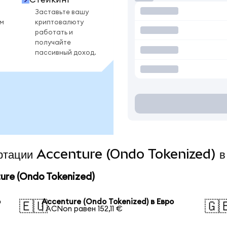
Заставьте вашу
ом
криптовалюту
работать и
получайте
пассивный доход.
вертации Accenture (Ondo Tokenized) в
re (Ondo Tokenized)
р
Accenture (Ondo Tokenized) в Евро
🇪🇺
🇬
1 ACNon равен 152,11 €