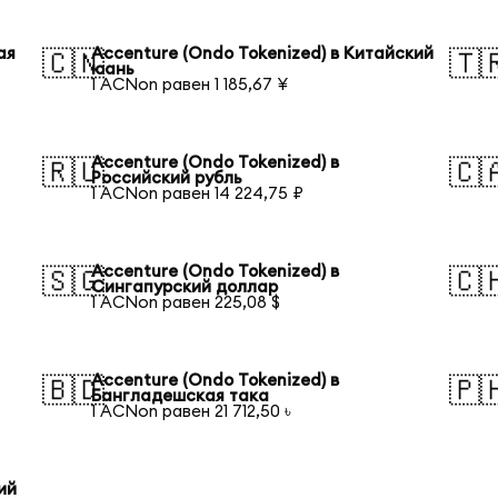
ая
Accenture (Ondo Tokenized) в Китайский
🇨🇳
🇹
юань
1 ACNon равен 1 185,67 ¥
Accenture (Ondo Tokenized) в
🇷🇺
🇨
Российский рубль
1 ACNon равен 14 224,75 ₽
Accenture (Ondo Tokenized) в
🇸🇬
🇨
Сингапурский доллар
1 ACNon равен 225,08 $
Accenture (Ondo Tokenized) в
🇧🇩
🇵
Бангладешская така
1 ACNon равен 21 712,50 ৳
ий