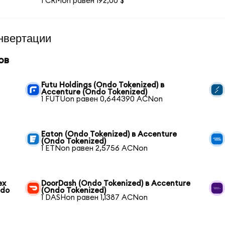
1 CRMon равен 192,00 $
нвертации
ов
Futu Holdings (Ondo Tokenized) в
Accenture (Ondo Tokenized)
1 FUTUon равен 0,644390 ACNon
Eaton (Ondo Tokenized) в Accenture
(Ondo Tokenized)
1 ETNon равен 2,5756 ACNon
ex
DoorDash (Ondo Tokenized) в Accenture
ndo
(Ondo Tokenized)
1 DASHon равен 1,1387 ACNon