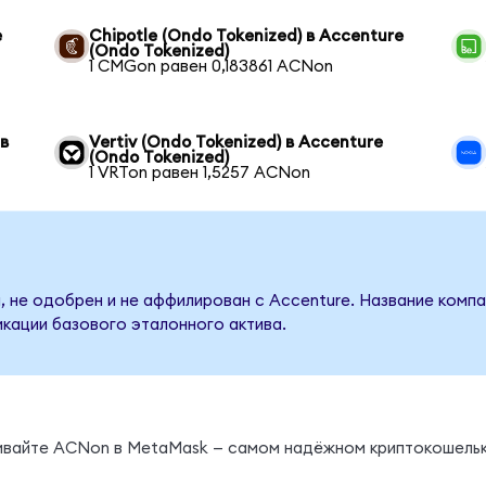
e
Chipotle (Ondo Tokenized) в Accenture
(Ondo Tokenized)
1 CMGon равен 0,183861 ACNon
 в
Vertiv (Ondo Tokenized) в Accenture
(Ondo Tokenized)
1 VRTon равен 1,5257 ACNon
, не одобрен и не аффилирован с Accenture. Название компа
кации базового эталонного актива.
нивайте ACNon в MetaMask — самом надёжном криптокошельк