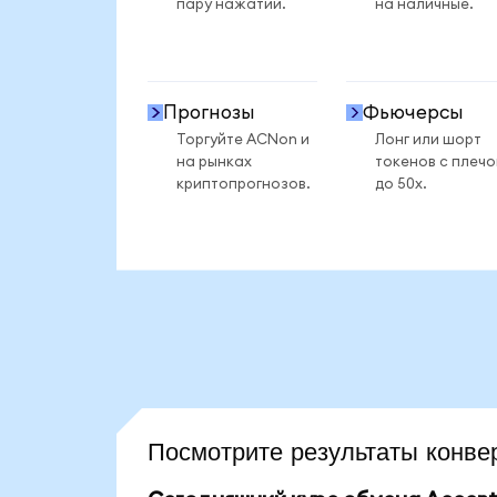
пару нажатий.
на наличные.
Прогнозы
Фьючерсы
Торгуйте ACNon и
Лонг или шорт
на рынках
токенов с плеч
криптопрогнозов.
до 50x.
Посмотрите результаты кон