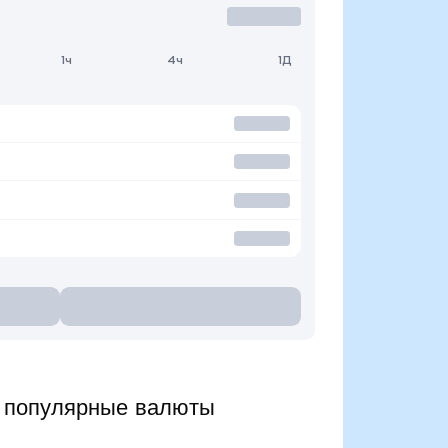
1ч
4ч
1Д
 популярные валюты