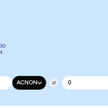
DO
N
ACNON