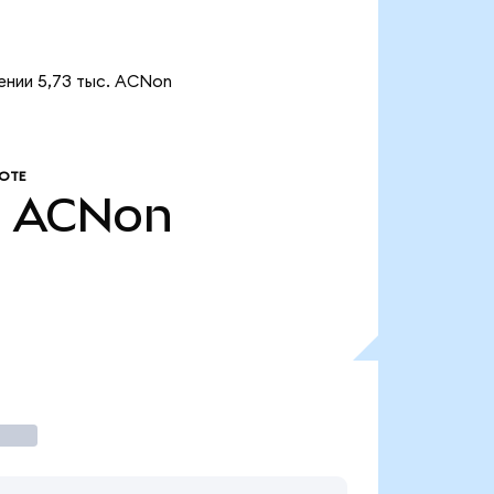
ении 5,73 тыс. ACNon
ОТЕ
.
ACNon