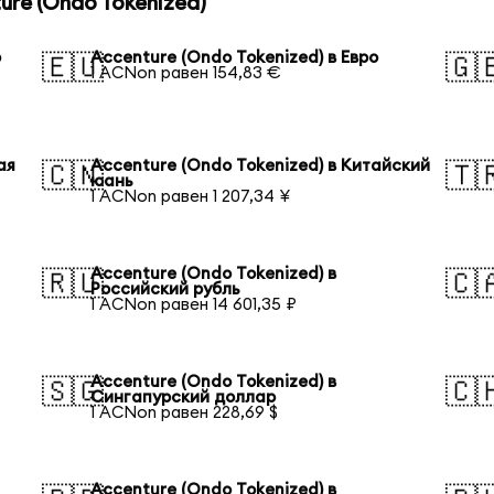
re (Ondo Tokenized)
р
Accenture (Ondo Tokenized) в Евро
🇪🇺
🇬
1 ACNon равен 154,83 €
ая
Accenture (Ondo Tokenized) в Китайский
🇨🇳
🇹
юань
1 ACNon равен 1 207,34 ¥
Accenture (Ondo Tokenized) в
🇷🇺
🇨
Российский рубль
1 ACNon равен 14 601,35 ₽
Accenture (Ondo Tokenized) в
🇸🇬
🇨
Сингапурский доллар
1 ACNon равен 228,69 $
Accenture (Ondo Tokenized) в