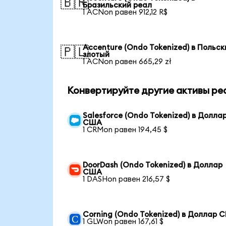
🇧🇷
Бразильский реал
1 ACNon равен 912,12 R$
Accenture (Ondo Tokenized) в Польск
🇵🇱
злотый
1 ACNon равен 665,29 zł
Конвертируйте другие активы ре
Salesforce (Ondo Tokenized) в Долла
США
1 CRMon равен 194,45 $
DoorDash (Ondo Tokenized) в Доллар
США
1 DASHon равен 216,57 $
Corning (Ondo Tokenized) в Доллар 
1 GLWon равен 167,61 $