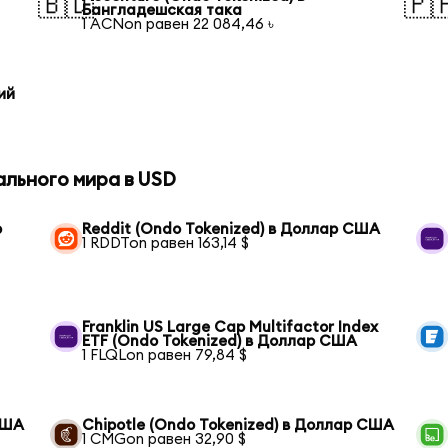
🇧🇩
🇵
Бангладешская така
1 ACNon равен 22 084,46 ৳
ий
ального мира в USD
р
Reddit (Ondo Tokenized) в Доллар США
1 RDDTon равен 163,14 $
Franklin US Large Cap Multifactor Index
ETF (Ondo Tokenized) в Доллар США
1 FLQLon равен 79,84 $
США
Chipotle (Ondo Tokenized) в Доллар США
1 CMGon равен 32,90 $