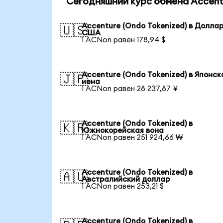
Сегодняшний курс обмена Accentu
Accenture (Ondo Tokenized) в Долла
🇺🇸
США
1 ACNon равен 178,94 $
Accenture (Ondo Tokenized) в Японск
🇯🇵
иена
1 ACNon равен 28 237,87 ¥
Accenture (Ondo Tokenized) в
🇰🇷
Южнокорейская вона
1 ACNon равен 251 924,66 ₩
Accenture (Ondo Tokenized) в
🇦🇺
Австралийский доллар
1 ACNon равен 253,21 $
Accenture (Ondo Tokenized) в