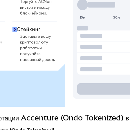
Торгуйте ACNon
внутри и между
блокчейнами.
15м
30м
Стейкинг
Заставьте вашу
ом
криптовалюту
работать и
получайте
пассивный доход.
вертации Accenture (Ondo Tokenized) в