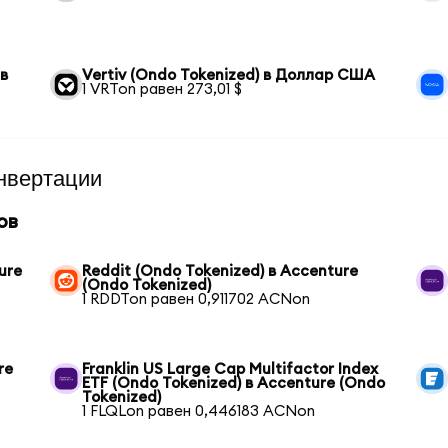
 в
Vertiv (Ondo Tokenized) в Доллар США
1 VRTon равен 273,01 $
нвертации
ов
ure
Reddit (Ondo Tokenized) в Accenture
(Ondo Tokenized)
1 RDDTon равен 0,911702 ACNon
re
Franklin US Large Cap Multifactor Index
ETF (Ondo Tokenized) в Accenture (Ondo
Tokenized)
1 FLQLon равен 0,446183 ACNon