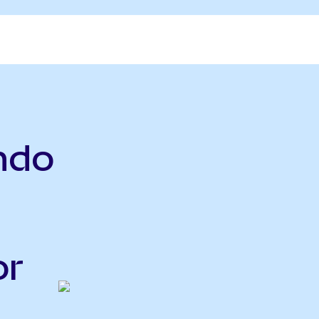
ndo
or