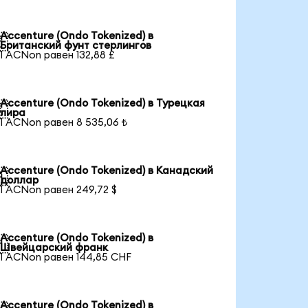
Accenture (Ondo Tokenized) в

Британский фунт стерлингов
1 ACNon равен 132,88 £
Accenture (Ondo Tokenized) в Турецкая

лира
1 ACNon равен 8 535,06 ₺
Accenture (Ondo Tokenized) в Канадский

доллар
1 ACNon равен 249,72 $
Accenture (Ondo Tokenized) в

Швейцарский франк
1 ACNon равен 144,85 CHF
Accenture (Ondo Tokenized) в