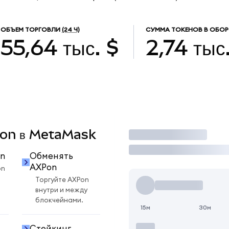
ОБЪЕМ ТОРГОВЛИ
(24 Ч)
СУММА ТОКЕНОВ В ОБОР
55,64 тыс. $
2,74 тыс
XPon в MetaMask
Торговать
n
Обменять
AXPon
on
Торгуйте AXPon
внутри и между
блокчейнами.
15м
30м
Стейкинг