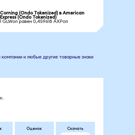
Corning (Ondo Tokenized) в American
Express (Ondo Tokenized)
1 GLWon равен 0,459618 AXPon
е компании и любые другие товарные знаки
е.
к
Оценок
Скачать