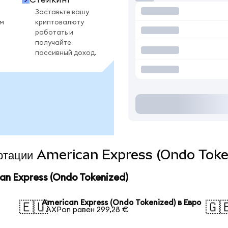
Заставьте вашу
ом
криптовалюту
работать и
получайте
пассивный доход.
вертации American Express (Ondo Toke
n Express (Ondo Tokenized)
American Express (Ondo Tokenized) в Евро
🇪🇺
🇬
1 AXPon равен 299,28 €