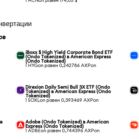
1 ACNon равен 174,05 $
нвертации
ов
iBoxx $ High Yield Corporate Bond ETF
(Ondo Tokenized) в American Express
(Ondo Tokenized)
1 HYGon равен 0,242786 AXPon
Direxion Daily Semi Bull 3X ETF (Ondo
Tokenized) в American Express (Ondo
Tokenized)
1 SOXLon равен 0,393469 AXPon
 в
Adobe (Ondo Tokenized) в American
Express (Ondo Tokenized)
1 ADBEon равен 0,744396 AXPon