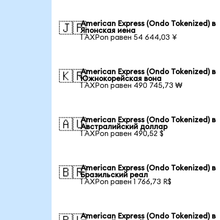
American Express (Ondo Tokenized) в
🇯🇵
Японская иена
1 AXPon равен 54 644,03 ¥
American Express (Ondo Tokenized) в
🇰🇷
Южнокорейская вона
1 AXPon равен 490 745,73 ₩
American Express (Ondo Tokenized) в
🇦🇺
Австралийский доллар
1 AXPon равен 490,52 $
American Express (Ondo Tokenized) в
🇧🇷
Бразильский реал
1 AXPon равен 1 766,73 R$
American Express (Ondo Tokenized) в