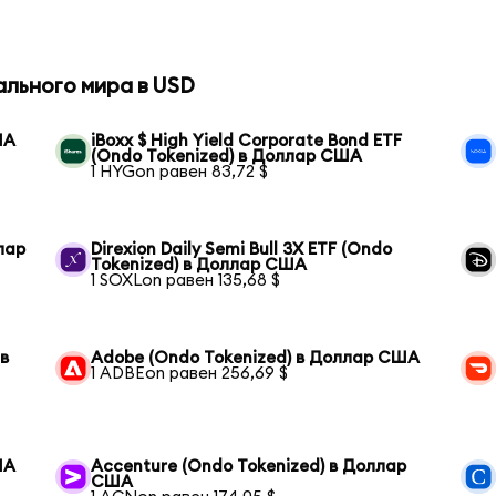
ального мира в USD
ША
iBoxx $ High Yield Corporate Bond ETF
(Ondo Tokenized) в Доллар США
1 HYGon равен 83,72 $
лар
Direxion Daily Semi Bull 3X ETF (Ondo
Tokenized) в Доллар США
1 SOXLon равен 135,68 $
 в
Adobe (Ondo Tokenized) в Доллар США
1 ADBEon равен 256,69 $
ША
Accenture (Ondo Tokenized) в Доллар
США