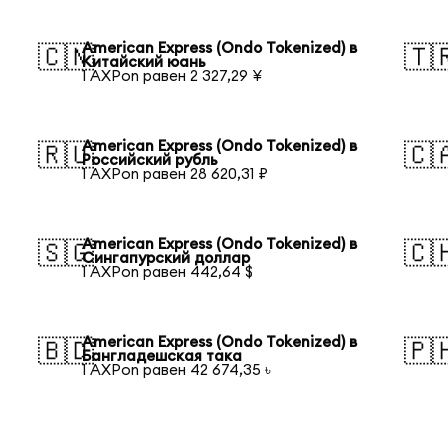
American Express (Ondo Tokenized) в
🇨🇳
🇹
Китайский юань
1 AXPon равен 2 327,29 ¥
American Express (Ondo Tokenized) в
🇷🇺
🇨
Российский рубль
1 AXPon равен 28 620,31 ₽
American Express (Ondo Tokenized) в
🇸🇬
🇨
Сингапурский доллар
1 AXPon равен 442,64 $
American Express (Ondo Tokenized) в
🇧🇩
🇵
Бангладешская така
1 AXPon равен 42 674,35 ৳