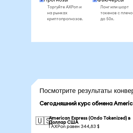
Торгуйте AXPon и
Лонг или шорт
на рынках
токенов с плеч
криптопрогнозов.
до 50x.
Посмотрите результаты кон
Сегодняшний курс обмена America
American Express (Ondo Tokenized) в
🇺🇸
Доллар США
1 AXPon равен 344,83 $