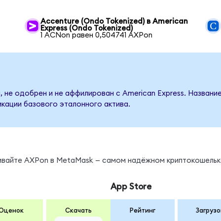
Accenture (Ondo Tokenized) в American
Express (Ondo Tokenized)
1 ACNon равен 0,504741 AXPon
, не одобрен и не аффилирован с American Express. Названи
кации базового эталонного актива.
нивайте AXPon в MetaMask — самом надёжном криптокошельк
App Store
Оценок
Скачать
Рейтинг
Загрузо