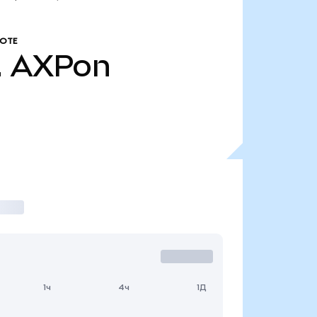
ОТЕ
.
AXPon
1ч
4ч
1Д