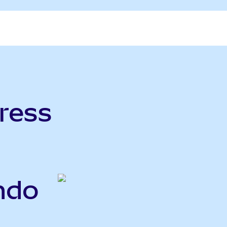
ress
ndo