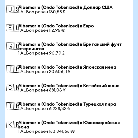
Albemarle (Ondo Tokenized) в Доллар США
🇺🇸
1 ALBon равен 130,58 $
Albemarle (Ondo Tokenized) в Евро
🇪🇺
1 ALBon равен 112,95 €
Albemarle (Ondo Tokenized) в Британский фунт
🇬🇧
стерлингов
1 ALBon равен 96,79 £
Albemarle (Ondo Tokenized) в Японская иена
🇯🇵
1 ALBon равен 20 606,11 ¥
Albemarle (Ondo Tokenized) в Китайский юань
🇨🇳
1 ALBon равен 881,03 ¥
Albemarle (Ondo Tokenized) в Турецкая лира
🇹🇷
1 ALBon равен 6 228,32 ₺
Albemarle (Ondo Tokenized) в Южнокорейская
🇰🇷
вона
1 ALBon равен 183 841,68 ₩