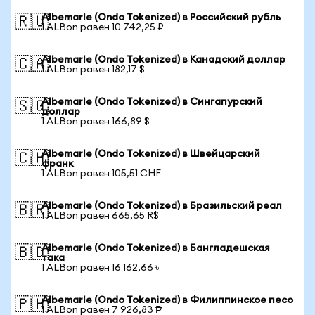
Albemarle (Ondo Tokenized) в Российский рубль
🇷🇺
1 ALBon равен 10 742,25 ₽
Albemarle (Ondo Tokenized) в Канадский доллар
🇨🇦
1 ALBon равен 182,17 $
Albemarle (Ondo Tokenized) в Сингапурский
🇸🇬
доллар
1 ALBon равен 166,89 $
Albemarle (Ondo Tokenized) в Швейцарский
🇨🇭
франк
1 ALBon равен 105,51 CHF
Albemarle (Ondo Tokenized) в Бразильский реал
🇧🇷
1 ALBon равен 665,65 R$
Albemarle (Ondo Tokenized) в Бангладешская
🇧🇩
така
1 ALBon равен 16 162,66 ৳
Albemarle (Ondo Tokenized) в Филиппинское песо
🇵🇭
1 ALBon равен 7 926,83 ₱