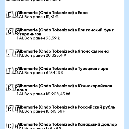
Albemarle (Ondo Tokenized) в Евро
🇪🇺
1 ALBon равен 111,61 €
Albemarle (Ondo Tokenized) в Британский фунт
🇬🇧
стерлингов
1 ALBon равен 95,59 £
Albemarle (Ondo Tokenized) в Японская иена
🇯🇵
1 ALBon равен 20 325,4 ¥
Albemarle (Ondo Tokenized) в Турецкая лира
🇹🇷
1 ALBon равен 6 154,13 ₺
Albemarle (Ondo Tokenized) в Южнокорейская
🇰🇷
вона
1 ALBon равен 181 908,45 ₩
Albemarle (Ondo Tokenized) в Российский рубль
🇷🇺
1 ALBon равен 10 615,58 ₽
Albemarle (Ondo Tokenized) в Канадский доллар
🇨🇦
1 ALBon равен 179,79 $