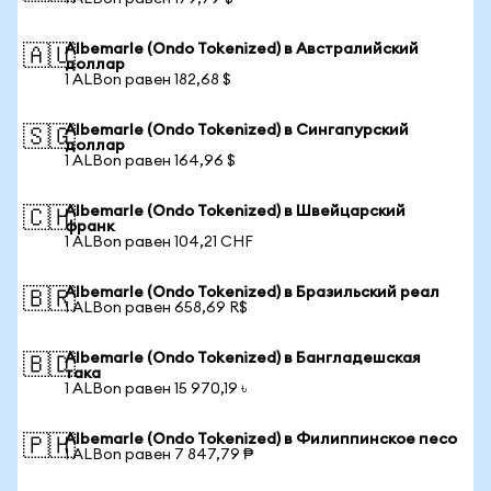
Albemarle (Ondo Tokenized) в Австралийский
🇦🇺
доллар
1 ALBon равен 182,68 $
Albemarle (Ondo Tokenized) в Сингапурский
🇸🇬
доллар
1 ALBon равен 164,96 $
Albemarle (Ondo Tokenized) в Швейцарский
🇨🇭
франк
1 ALBon равен 104,21 CHF
Albemarle (Ondo Tokenized) в Бразильский реал
🇧🇷
1 ALBon равен 658,69 R$
Albemarle (Ondo Tokenized) в Бангладешская
🇧🇩
така
1 ALBon равен 15 970,19 ৳
Albemarle (Ondo Tokenized) в Филиппинское песо
🇵🇭
1 ALBon равен 7 847,79 ₱