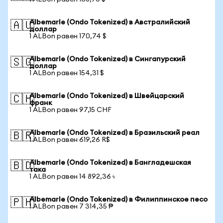
Albemarle (Ondo Tokenized) в Австралийский
🇦🇺
доллар
1 ALBon равен 170,74 $
Albemarle (Ondo Tokenized) в Сингапурский
🇸🇬
доллар
1 ALBon равен 154,31 $
Albemarle (Ondo Tokenized) в Швейцарский
🇨🇭
франк
1 ALBon равен 97,15 CHF
Albemarle (Ondo Tokenized) в Бразильский реал
🇧🇷
1 ALBon равен 619,26 R$
Albemarle (Ondo Tokenized) в Бангладешская
🇧🇩
така
1 ALBon равен 14 892,36 ৳
Albemarle (Ondo Tokenized) в Филиппинское песо
🇵🇭
1 ALBon равен 7 314,35 ₱