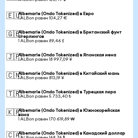
Albemarle (Ondo Tokenized) в Евро
🇪🇺
1 ALBon равен 104,27 €
Albemarle (Ondo Tokenized) в Британский фунт
🇬🇧
стерлингов
1 ALBon равен 89,46 £
Albemarle (Ondo Tokenized) в Японская иена
🇯🇵
1 ALBon равен 18 997,09 ¥
Albemarle (Ondo Tokenized) в Китайский юань
🇨🇳
1 ALBon равен 813,19 ¥
Albemarle (Ondo Tokenized) в Турецкая лира
🇹🇷
1 ALBon равен 5 733,40 ₺
Albemarle (Ondo Tokenized) в Южнокорейская
🇰🇷
вона
1 ALBon равен 170 619,89 ₩
Albemarle (Ondo Tokenized) в Канадский доллар
🇨🇦
1 ALBon равен 168,76 $