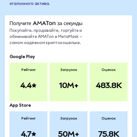
эталонного актива.
Получите AMATon за секунды
Покупайте, продавайте, торгуйте и
обменивайте AMATon в MetaMask —
самом надёжном криптокошельке.
Google Play
Рейтинг
Загрузок
Оценок
4.4
10M+
483.8K
App Store
Рейтинг
Загрузок
Оценок
4.7
50M+
75.8K