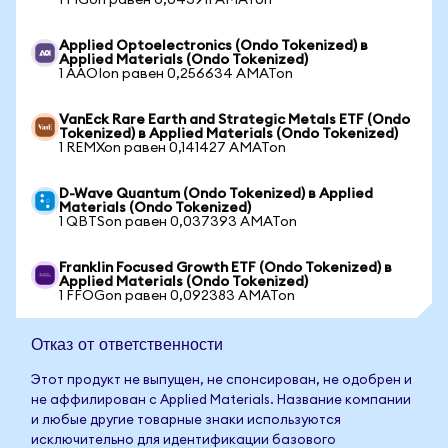
1 FIGon равен 0,043911 AMATon
Applied Optoelectronics (Ondo Tokenized) в
Applied Materials (Ondo Tokenized)
1 AAOIon равен 0,256634 AMATon
VanEck Rare Earth and Strategic Metals ETF (Ondo
Tokenized) в Applied Materials (Ondo Tokenized)
1 REMXon равен 0,141427 AMATon
D-Wave Quantum (Ondo Tokenized) в Applied
Materials (Ondo Tokenized)
1 QBTSon равен 0,037393 AMATon
Franklin Focused Growth ETF (Ondo Tokenized) в
Applied Materials (Ondo Tokenized)
1 FFOGon равен 0,092383 AMATon
Отказ от ответственности
Этот продукт не выпущен, не спонсирован, не одобрен и
не аффилирован с Applied Materials. Название компании
и любые другие товарные знаки используются
исключительно для идентификации базового