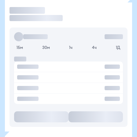
Торговать
15м
30м
1ч
4ч
1Д