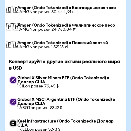
Amgen (Ondo Tokenized) в Бангладешская така
🇧🇩
1 AMGNon равен 50 444,91 ৳
Amgen (Ondo Tokenized) в Филиппинское песо
🇵🇭
1 AMGNon равен 24 780,04 ₱
Amgen (Ondo Tokenized) в Польский злотый
🇵🇱
1 AMGNon равен 1 521,15 zł
Конвертируйте другие активы реального мира
в USD
Global X Silver Miners ETF (Ondo Tokenized) в
Доллар США
1 SILon равен 79,45 $
Global X MSCI Argentina ETF (Ondo Tokenized) в
Доллар США
1 ARGTon равен 93,12 $
Keel Infrastructure (Ondo Tokenized) в Доллар
США
1 KEELon равен 3,93 $