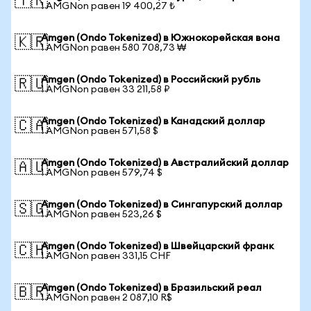
🇹🇷
1 AMGNon равен 19 400,27 ₺
Amgen (Ondo Tokenized) в Южнокорейская вона
🇰🇷
1 AMGNon равен 580 708,73 ₩
Amgen (Ondo Tokenized) в Российский рубль
🇷🇺
1 AMGNon равен 33 211,58 ₽
Amgen (Ondo Tokenized) в Канадский доллар
🇨🇦
1 AMGNon равен 571,58 $
Amgen (Ondo Tokenized) в Австралийский доллар
🇦🇺
1 AMGNon равен 579,74 $
Amgen (Ondo Tokenized) в Сингапурский доллар
🇸🇬
1 AMGNon равен 523,26 $
Amgen (Ondo Tokenized) в Швейцарский франк
🇨🇭
1 AMGNon равен 331,15 CHF
Amgen (Ondo Tokenized) в Бразильский реал
🇧🇷
1 AMGNon равен 2 087,10 R$