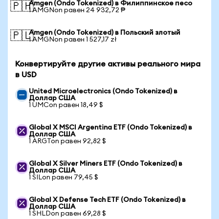
Amgen (Ondo Tokenized) в Филиппинское песо
🇵🇭
1 AMGNon равен 24 932,72 ₱
Amgen (Ondo Tokenized) в Польский злотый
🇵🇱
1 AMGNon равен 1 527,17 zł
Конвертируйте другие активы реального мира
в USD
United Microelectronics (Ondo Tokenized) в
Доллар США
1 UMCon равен 18,49 $
Global X MSCI Argentina ETF (Ondo Tokenized) в
Доллар США
1 ARGTon равен 92,82 $
Global X Silver Miners ETF (Ondo Tokenized) в
Доллар США
1 SILon равен 79,45 $
Global X Defense Tech ETF (Ondo Tokenized) в
Доллар США
1 SHLDon равен 69,28 $