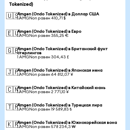
Tokenized)
Amgen (Ondo Tokenized) в Доллар США
🇺🇸
1 AMGNon равен 410,71 $
Amgen (Ondo Tokenized) в Евро
🇪🇺
1 AMGNon равен 355,25 €
Amgen (Ondo Tokenized) в Британский фунт
🇬🇧
стерлингов
1 AMGNon равен 304,43 £
Amgen (Ondo Tokenized) в Японская иена
🇯🇵
1 AMGNon равен 64 812,07 ¥
Amgen (Ondo Tokenized) в Китайский юань
🇨🇳
1 AMGNon равен 2 771,10 ¥
Amgen (Ondo Tokenized) в Турецкая лира
🇹🇷
1 AMGNon равен 19 589,83 ₺
Amgen (Ondo Tokenized) в Южнокорейская вона
🇰🇷
1 AMGNon равен 578 234,3 ₩