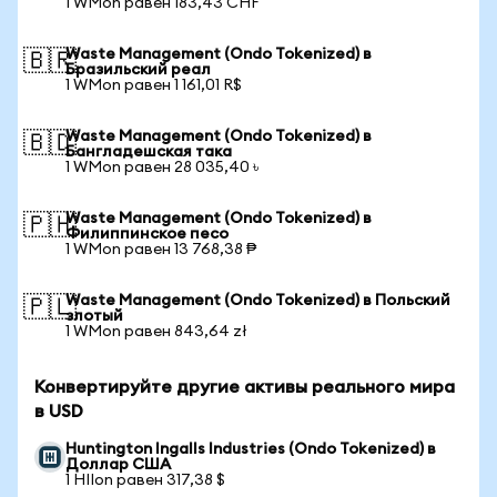
1 WMon равен 183,43 CHF
Waste Management (Ondo Tokenized) в
🇧🇷
Бразильский реал
1 WMon равен 1 161,01 R$
Waste Management (Ondo Tokenized) в
🇧🇩
Бангладешская така
1 WMon равен 28 035,40 ৳
Waste Management (Ondo Tokenized) в
🇵🇭
Филиппинское песо
1 WMon равен 13 768,38 ₱
Waste Management (Ondo Tokenized) в Польский
🇵🇱
злотый
1 WMon равен 843,64 zł
Конвертируйте другие активы реального мира
в USD
Huntington Ingalls Industries (Ondo Tokenized) в
Доллар США
1 HIIon равен 317,38 $