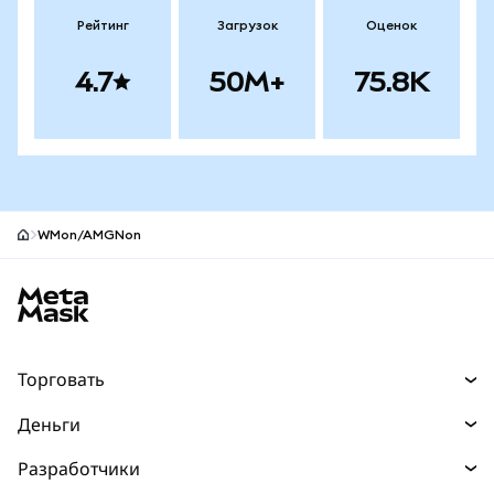
Рейтинг
Загрузок
Оценок
4.7
50M+
75.8K
WMon/AMGNon
Нижний колонтитул сайта MetaMask
Торговать
Торговля
Деньги
Swaps
Покупайте
Разработчики
Прогнозы
НОВИНКА
Карта
Документация для разработчиков