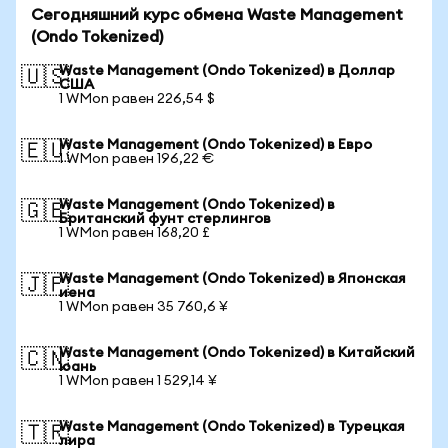
Сегодняшний курс обмена Waste Management
(Ondo Tokenized)
Waste Management (Ondo Tokenized) в Доллар
🇺🇸
США
1 WMon равен 226,54 $
Waste Management (Ondo Tokenized) в Евро
🇪🇺
1 WMon равен 196,22 €
Waste Management (Ondo Tokenized) в
🇬🇧
Британский фунт стерлингов
1 WMon равен 168,20 £
Waste Management (Ondo Tokenized) в Японская
🇯🇵
иена
1 WMon равен 35 760,6 ¥
Waste Management (Ondo Tokenized) в Китайский
🇨🇳
юань
1 WMon равен 1 529,14 ¥
Waste Management (Ondo Tokenized) в Турецкая
🇹🇷
лира