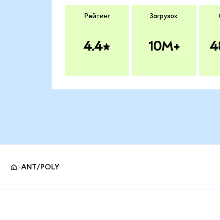
Рейтинг
Загрузок
4.4
10M+
4
ANT/POLY
Нижний колонтитул сайта MetaMask