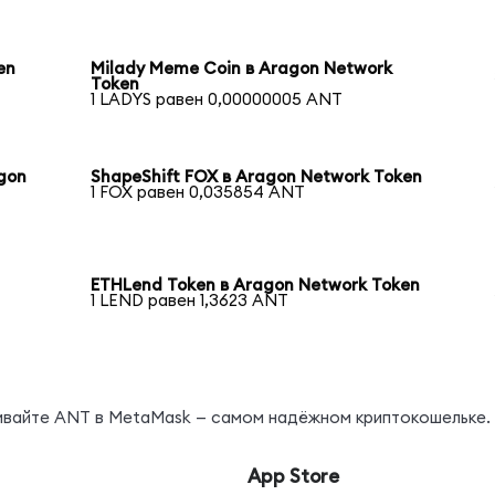
en
Milady Meme Coin в Aragon Network
Token
1 LADYS равен 0,00000005 ANT
gon
ShapeShift FOX в Aragon Network Token
1 FOX равен 0,035854 ANT
ETHLend Token в Aragon Network Token
1 LEND равен 1,3623 ANT
нивайте ANT в MetaMask — самом надёжном криптокошельке.
App Store