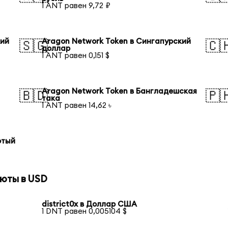
1 ANT равен 9,72 ₽
кий
Aragon Network Token в Сингапурский
🇸🇬
🇨
доллар
1 ANT равен 0,151 $
Aragon Network Token в Бангладешская
🇧🇩
🇵
така
1 ANT равен 14,62 ৳
отый
юты в USD
district0x в Доллар США
1 DNT равен 0,005104 $