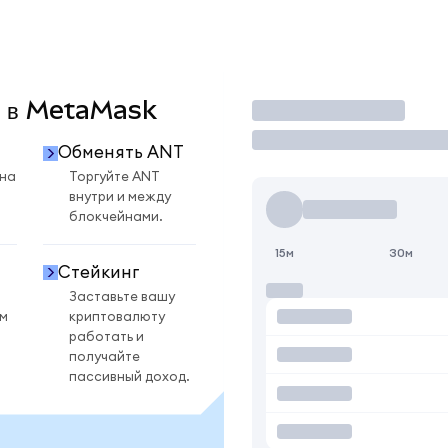
T в MetaMask
Торговать
Обменять ANT
 на
Торгуйте ANT
внутри и между
блокчейнами.
15м
30м
Стейкинг
Заставьте вашу
ом
криптовалюту
работать и
получайте
пассивный доход.