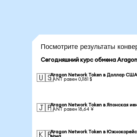
Посмотрите результаты кон
Сегодняшний курс обмена Aragon
Aragon Network Token в Доллар СШ
🇺🇸
1 ANT равен 0,1181 $
Aragon Network Token в Японская ие
🇯🇵
1 ANT равен 18,64 ¥
Aragon Network Token в Южнокорей
🇰🇷
вона