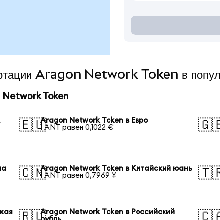
вертации Aragon Network Token в попу
 Network Token
А
Aragon Network Token в Евро
🇪🇺
🇬
1 ANT равен 0,1022 €
на
Aragon Network Token в Китайский юань
🇨🇳
🇹
1 ANT равен 0,7969 ¥
ская
Aragon Network Token в Российский
🇷🇺
🇨
рубль