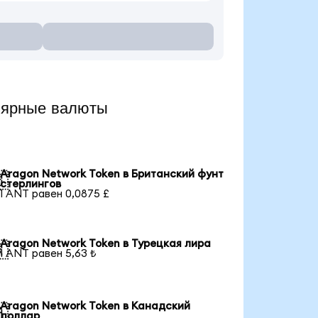
лярные валюты
Aragon Network Token в Британский фунт

стерлингов
1 ANT равен 0,0875 £
Aragon Network Token в Турецкая лира

1 ANT равен 5,63 ₺
Aragon Network Token в Канадский

доллар