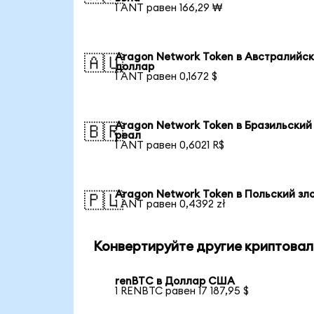
1 ANT равен 166,29 ₩
Aragon Network Token в Австралийс
🇦🇺
доллар
1 ANT равен 0,1672 $
Aragon Network Token в Бразильский
🇧🇷
реал
1 ANT равен 0,6021 R$
Aragon Network Token в Польский зл
🇵🇱
1 ANT равен 0,4392 zł
Конвертируйте другие криптовал
renBTC в Доллар США
1 RENBTC равен 17 187,95 $