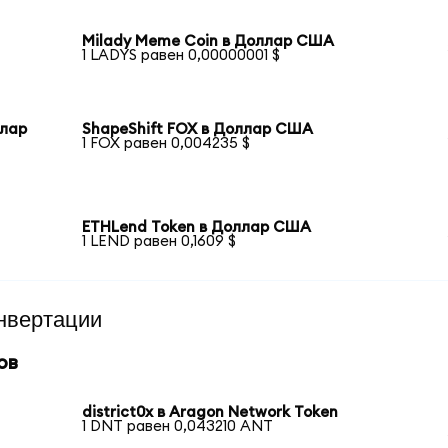
Milady Meme Coin в Доллар США
1 LADYS равен 0,00000001 $
ллар
ShapeShift FOX в Доллар США
1 FOX равен 0,004235 $
ETHLend Token в Доллар США
1 LEND равен 0,1609 $
нвертации
ов
district0x в Aragon Network Token
1 DNT равен 0,043210 ANT