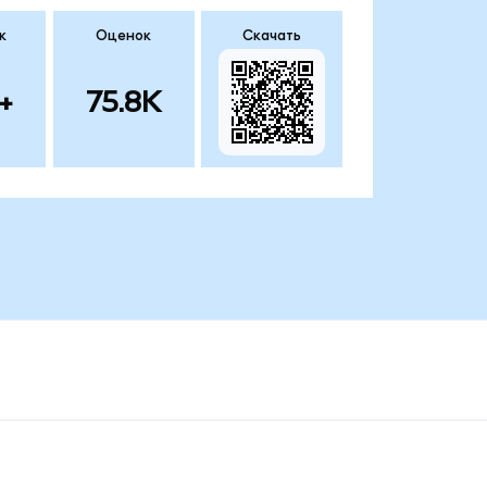
к
Оценок
Скачать
+
75.8K