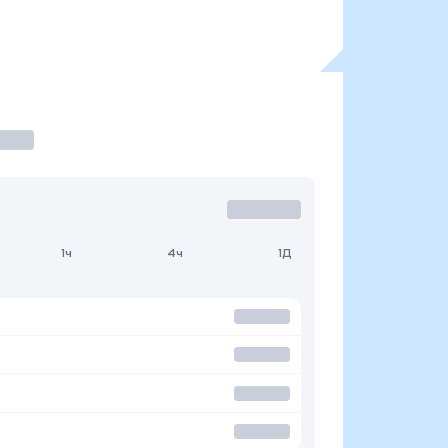
1ч
4ч
1Д