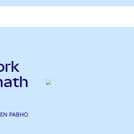
ork
math
KEN РАВНО