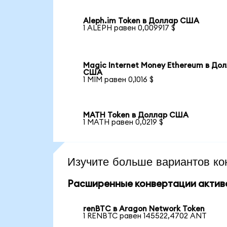
Aleph.im Token в Доллар США
1 ALEPH равен 0,009917 $
Magic Internet Money Ethereum в До
США
1 MIM равен 0,1016 $
MATH Token в Доллар США
1 MATH равен 0,0219 $
Изучите больше вариантов ко
Расширенные конвертации актив
renBTC в Aragon Network Token
1 RENBTC равен 145522,4702 ANT