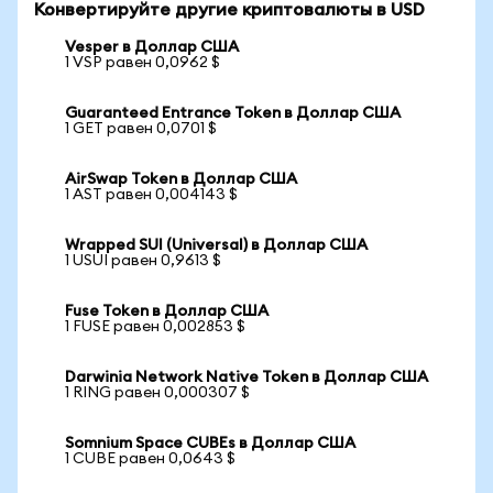
Конвертируйте другие криптовалюты в USD
Vesper в Доллар США
1 VSP равен 0,0962 $
Guaranteed Entrance Token в Доллар США
1 GET равен 0,0701 $
AirSwap Token в Доллар США
1 AST равен 0,004143 $
Wrapped SUI (Universal) в Доллар США
1 USUI равен 0,9613 $
Fuse Token в Доллар США
1 FUSE равен 0,002853 $
Darwinia Network Native Token в Доллар США
1 RING равен 0,000307 $
Somnium Space CUBEs в Доллар США
1 CUBE равен 0,0643 $