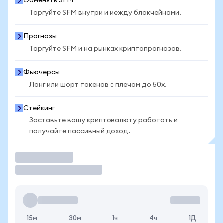
Обменять SFM
Торгуйте SFM внутри и между блокчейнами.
Прогнозы
Торгуйте SFM и на рынках криптопрогнозов.
Фьючерсы
Лонг или шорт токенов с плечом до 50x.
Стейкинг
Заставьте вашу криптовалюту работать и
получайте пассивный доход.
Торговать
15м
30м
1ч
4ч
1Д