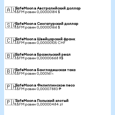
SafeMoon в Австралийский доллар
🇦🇺
1 SFM равен 0,00000184 $
SafeMoon в Сингапурский доллар
🇸🇬
1 SFM равен 0,00000166 $
SafeMoon в Швейцарский франк
🇨🇭
1 SFM равен 0,00000105 CHF
SafeMoon в Бразильский реал
🇧🇷
1 SFM равен 0,00000668 R$
SafeMoon в Бангладешская така
🇧🇩
1 SFM равен 0,000161 ৳
SafeMoon в Филиппинское песо
🇵🇭
1 SFM равен 0,00007883 ₱
SafeMoon в Польский злотый
🇵🇱
1 SFM равен 0,00000484 zł