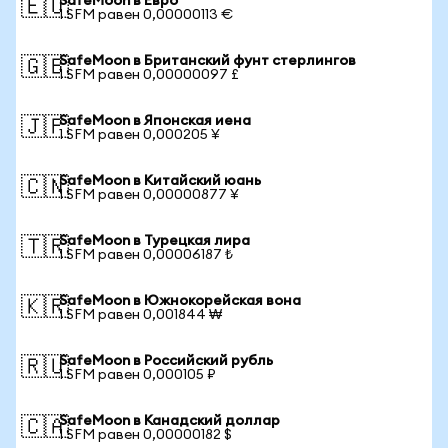
SafeMoon в Евро
🇪🇺
1 SFM равен 0,00000113 €
SafeMoon в Британский фунт стерлингов
🇬🇧
1 SFM равен 0,00000097 £
SafeMoon в Японская иена
🇯🇵
1 SFM равен 0,000205 ¥
SafeMoon в Китайский юань
🇨🇳
1 SFM равен 0,00000877 ¥
SafeMoon в Турецкая лира
🇹🇷
1 SFM равен 0,00006187 ₺
SafeMoon в Южнокорейская вона
🇰🇷
1 SFM равен 0,001844 ₩
SafeMoon в Российский рубль
🇷🇺
1 SFM равен 0,000105 ₽
SafeMoon в Канадский доллар
🇨🇦
1 SFM равен 0,00000182 $