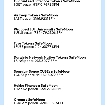
Guaranteed Entrance Token в SafeMoon
1 GET равен 53910,7692 SFM
AirSwap Token в SafeMoon
1 AST равен 3186,9231 SFM
Wrapped SUI (Universal) в SafeMoon
1 USUI равен 739479,2308 SFM
Fuse Token в SafeMoon
1 FUSE равен 2194,6077 SFM
Darwinia Network Native Token в SafeMoon
1 RING равен 235,8077 SFM
Somnium Space CUBEs в SafeMoon
1 CUBE равен 49432,3077 SFM
Hakka Finance в SafeMoon
1 HAKKA равен 1368,9231 SFM
Cream в SafeMoon
1 CREAM равен 319111,5385 SFM