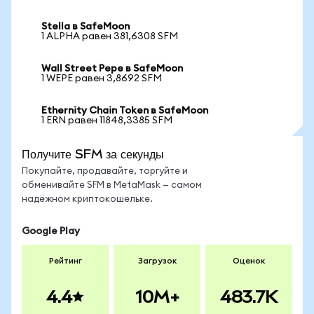
Stella в SafeMoon
1 ALPHA равен 381,6308 SFM
Wall Street Pepe в SafeMoon
1 WEPE равен 3,8692 SFM
Ethernity Chain Token в SafeMoon
1 ERN равен 11848,3385 SFM
Получите SFM за секунды
Покупайте, продавайте, торгуйте и
обменивайте SFM в MetaMask — самом
надёжном криптокошельке.
Google Play
Рейтинг
Загрузок
Оценок
4.4
10M+
483.7K