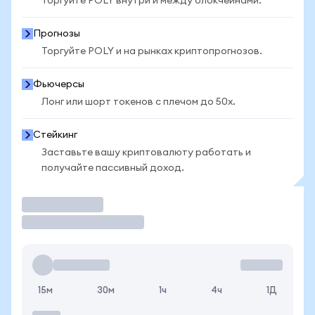
Торгуйте POLY внутри и между блокчейнами.
Прогнозы
Торгуйте POLY и на рынках криптопрогнозов.
Фьючерсы
Лонг или шорт токенов с плечом до 50x.
Стейкинг
Заставьте вашу криптовалюту работать и
получайте пассивный доход.
Торговать
15м
30м
1ч
4ч
1Д