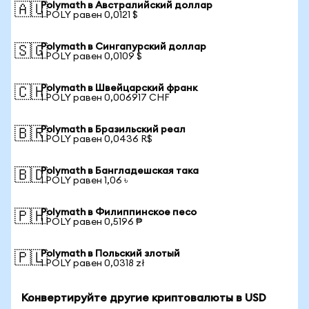
Polymath в Австралийский доллар
🇦🇺
1 POLY равен 0,0121 $
Polymath в Сингапурский доллар
🇸🇬
1 POLY равен 0,0109 $
Polymath в Швейцарский франк
🇨🇭
1 POLY равен 0,006917 CHF
Polymath в Бразильский реал
🇧🇷
1 POLY равен 0,0436 R$
Polymath в Бангладешская така
🇧🇩
1 POLY равен 1,06 ৳
Polymath в Филиппинское песо
🇵🇭
1 POLY равен 0,5196 ₱
Polymath в Польский злотый
🇵🇱
1 POLY равен 0,0318 zł
Конвертируйте другие криптовалюты в USD