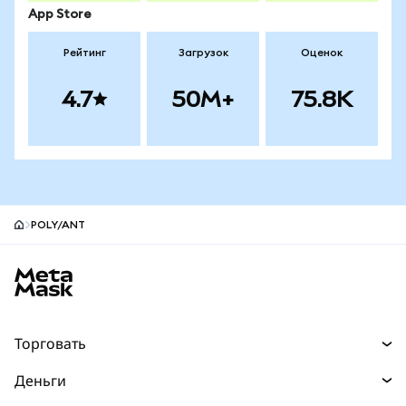
App Store
Рейтинг
Загрузок
Оценок
4.7
50M+
75.8K
POLY/ANT
Нижний колонтитул сайта MetaMask
Торговать
Торговля
Деньги
Swaps
Покупайте