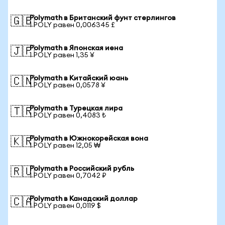
Polymath в Британский фунт стерлингов
🇬🇧
1 POLY равен 0,006345 £
Polymath в Японская иена
🇯🇵
1 POLY равен 1,35 ¥
Polymath в Китайский юань
🇨🇳
1 POLY равен 0,0578 ¥
Polymath в Турецкая лира
🇹🇷
1 POLY равен 0,4083 ₺
Polymath в Южнокорейская вона
🇰🇷
1 POLY равен 12,05 ₩
Polymath в Российский рубль
🇷🇺
1 POLY равен 0,7042 ₽
Polymath в Канадский доллар
🇨🇦
1 POLY равен 0,0119 $