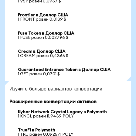
1 VSP равен 0,0937 $
Frontier в Доллар США
1 FRONT равен 0,0139 $
Fuse Token в Доллар США
1 FUSE равен 0,002796 $
Cream в Доллар США
1 CREAM равен 0,4365 $
Guaranteed Entrance Token в Доллар США
1 GET равен 0,0701 $
Изучите больше вариантов конвертации
Расширенные конвертации активов
Kyber Network Crystal Legacy в Polymath
1 KNCL равен 11,9439 POLY
TrueFi в Polymath
1 TRU равен 0,092571 POLY