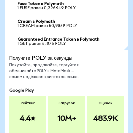
Fuse Token в Polymath
1 FUSE равен 0,326649 POLY
Cream в Polymath
1 CREAM равен 50,9889 POLY
Guaranteed Entrance Token в Polymath
1 GET равен 8,1875 POLY
Получите POLY за секунды
Покупайте, продавайте, торгуйте и
обменивайте POLY в MetaMask —
самом надёжном криптокошельке.
Google Play
Рейтинг
Загрузок
Оценок
4.4
10M+
483.9K