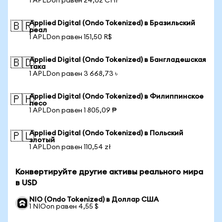
1 APLDon равен 24,02 CHF
Applied Digital (Ondo Tokenized) в Бразильский
🇧🇷
реал
1 APLDon равен 151,50 R$
Applied Digital (Ondo Tokenized) в Бангладешская
🇧🇩
така
1 APLDon равен 3 668,73 ৳
Applied Digital (Ondo Tokenized) в Филиппинское
🇵🇭
песо
1 APLDon равен 1 805,09 ₱
Applied Digital (Ondo Tokenized) в Польский
🇵🇱
злотый
1 APLDon равен 110,54 zł
Конвертируйте другие активы реального мира
в USD
NIO (Ondo Tokenized) в Доллар США
1 NIOon равен 4,55 $