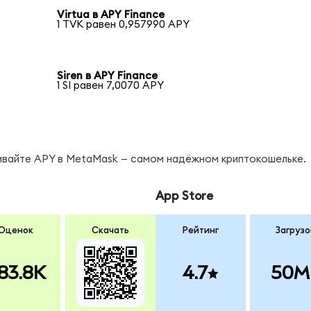
Virtua в APY Finance
1 TVK равен 0,957990 APY
Siren в APY Finance
1 SI равен 7,0070 APY
нивайте APY в MetaMask — самом надёжном криптокошельке.
App Store
Оценок
Скачать
Рейтинг
Загрузо
83.8K
4.7
50M