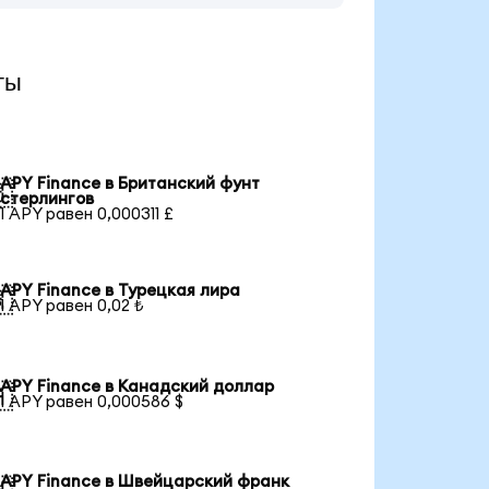
ты
APY Finance в Британский фунт

стерлингов
1 APY равен 0,000311 £
APY Finance в Турецкая лира

1 APY равен 0,02 ₺
APY Finance в Канадский доллар

1 APY равен 0,000586 $
APY Finance в Швейцарский франк