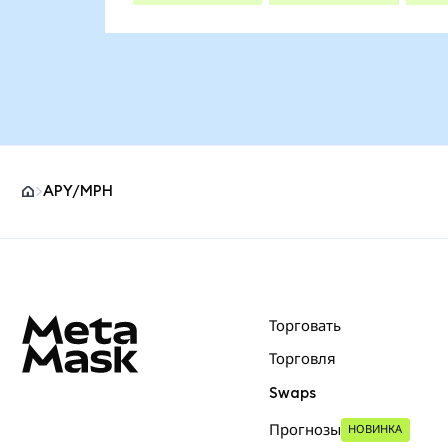
APY/MPH
Нижний колонтитул сайта MetaMask
Торговать
Торговля
Swaps
Прогнозы
НОВИНКА