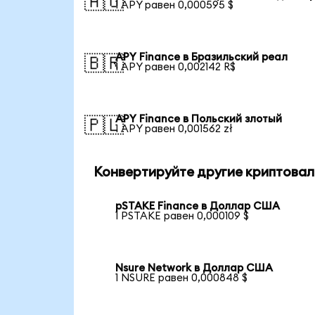
🇦🇺
1 APY равен 0,000595 $
APY Finance в Бразильский реал
🇧🇷
1 APY равен 0,002142 R$
APY Finance в Польский злотый
🇵🇱
1 APY равен 0,001562 zł
Конвертируйте другие криптовал
pSTAKE Finance в Доллар США
1 PSTAKE равен 0,000109 $
Nsure Network в Доллар США
1 NSURE равен 0,000848 $