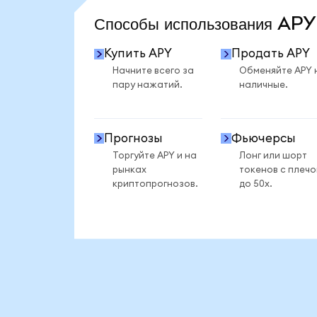
Способы использования AP
Купить APY
Продать APY
Начните всего за
Обменяйте APY 
пару нажатий.
наличные.
Прогнозы
Фьючерсы
Торгуйте APY и на
Лонг или шорт
рынках
токенов с плеч
криптопрогнозов.
до 50x.