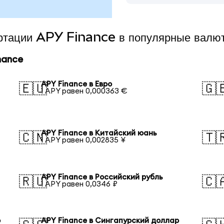
ертации APY Finance в популярные валю
nance
APY Finance в Евро
🇪🇺
🇬
1 APY равен 0,000363 €
APY Finance в Китайский юань
🇨🇳
🇹
1 APY равен 0,002835 ¥
APY Finance в Российский рубль
🇷🇺
🇨
1 APY равен 0,0346 ₽
р
APY Finance в Сингапурский доллар