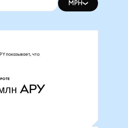
MPH
PY показывает, что
ОРОТЕ
млн
APY