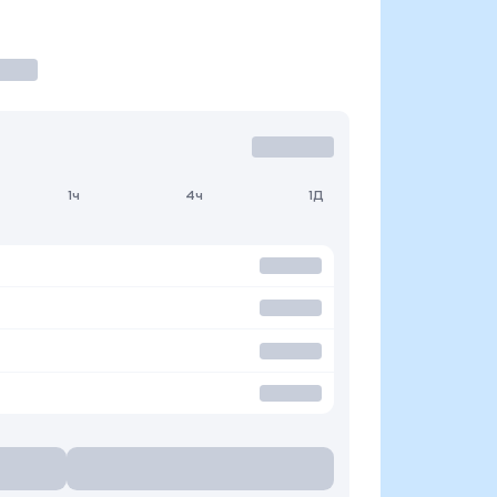
1ч
4ч
1Д