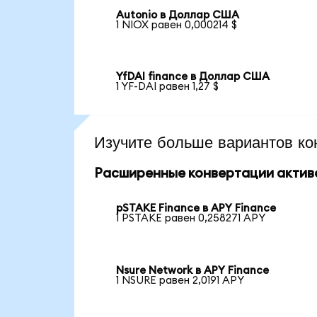
Autonio в Доллар США
1 NIOX равен 0,000214 $
YfDAI finance в Доллар США
1 YF-DAI равен 1,27 $
Изучите больше вариантов ко
Расширенные конвертации актив
pSTAKE Finance в APY Finance
1 PSTAKE равен 0,258271 APY
Nsure Network в APY Finance
1 NSURE равен 2,0191 APY