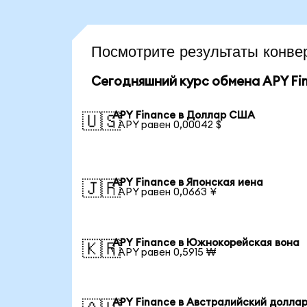
Посмотрите результаты конв
Сегодняшний курс обмена APY Fi
APY Finance в Доллар США
🇺🇸
1 APY равен 0,00042 $
APY Finance в Японская иена
🇯🇵
1 APY равен 0,0663 ¥
APY Finance в Южнокорейская вона
🇰🇷
1 APY равен 0,5915 ₩
APY Finance в Австралийский долла