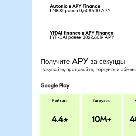
Autonio в APY Finance
1 NIOX равен 0,508640 APY
YfDAI finance в APY Finance
1 YF-DAI равен 3022,8019 APY
Получите APY за секунды
Покупайте, продавайте, торгуйте и обме
Google Play
Рейтинг
Загрузок
4.4
10M+
4