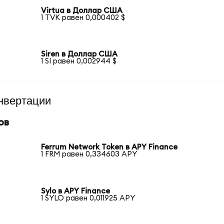
Virtua в Доллар США
1 TVK равен 0,000402 $
Siren в Доллар США
1 SI равен 0,002944 $
нвертации
ов
Ferrum Network Token в APY Finance
1 FRM равен 0,334603 APY
Sylo в APY Finance
1 SYLO равен 0,011925 APY