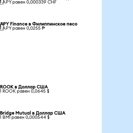

1 APY равен 0,000339 CHF
APY Finance в Филиппинское песо

1 APY равен 0,0255 ₱
ROOK в Доллар США
1 ROOK равен 0,0645 $
Bridge Mutual в Доллар США
1 BMI равен 0,000544 $