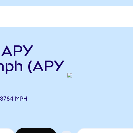
ь APY
mph (APY
33784 MPH