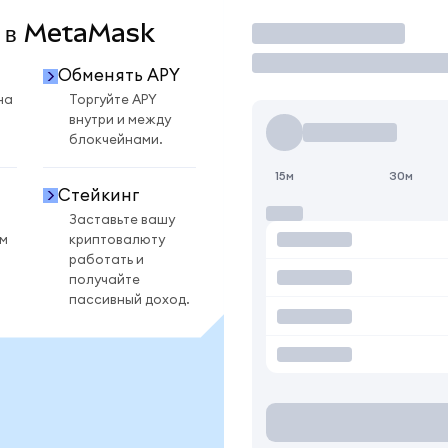
Y в MetaMask
Торговать
Обменять APY
на
Торгуйте APY
внутри и между
блокчейнами.
15м
30м
Стейкинг
Заставьте вашу
ом
криптовалюту
работать и
получайте
пассивный доход.