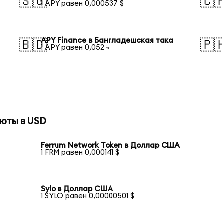
🇸🇬
🇨
1 APY равен 0,000537 $
APY Finance в Бангладешская така
🇧🇩
🇵
1 APY равен 0,052 ৳
юты в USD
Ferrum Network Token в Доллар США
1 FRM равен 0,000141 $
Sylo в Доллар США
1 SYLO равен 0,00000501 $