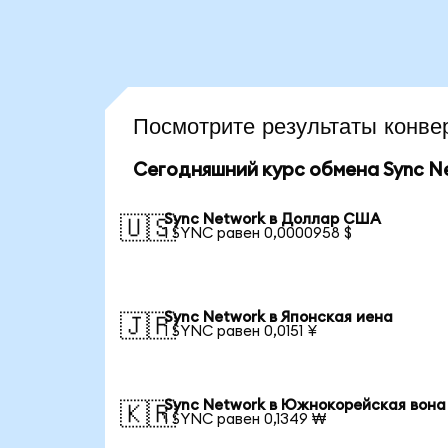
Посмотрите результаты конв
Сегодняшний курс обмена Sync N
Sync Network в Доллар США
🇺🇸
1 SYNC равен 0,0000958 $
Sync Network в Японская иена
🇯🇵
1 SYNC равен 0,0151 ¥
Sync Network в Южнокорейская вона
🇰🇷
1 SYNC равен 0,1349 ₩