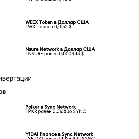
WEEX Token в Доллар США
1 WXT равен 0,0152 $
Nsure Network в Доллар США
1 NSURE равен 0,000848 $
нвертации
ов
Polker в Sync Network
1 PKR равен 0,316806 SYNC
YfDAI finance в Sync Network
1 YF-DAI равен 14926,9311 SYNC