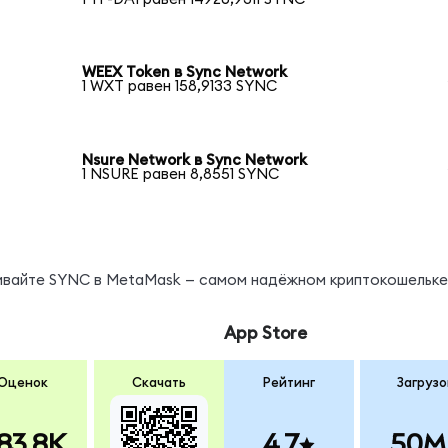
WEEX Token в Sync Network
1 WXT равен 158,9133 SYNC
Nsure Network в Sync Network
1 NSURE равен 8,8551 SYNC
нивайте SYNC в MetaMask — самом надёжном криптокошельке
App Store
Оценок
Скачать
Рейтинг
Загрузо
83.8K
4.7
50M