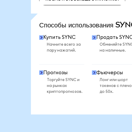
ПОСМОТРЕТЬ БОЛЬШЕ СТАТИСТИКИ
Способы использования SY
Купить SYNC
Продать SYN
Начните всего за
Обменяйте SYN
пару нажатий.
на наличные.
Прогнозы
Фьючерсы
Торгуйте SYNC и
Лонг или шорт
на рынках
токенов с плеч
криптопрогнозов.
до 50x.