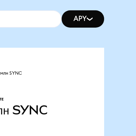
APY
 млн SYNC
ТЕ
лн
SYNC