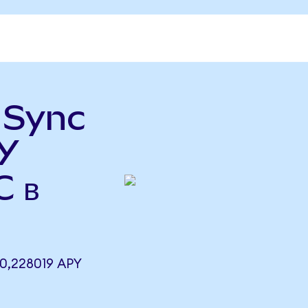
ь Sync
Y
C в
0,228019 APY