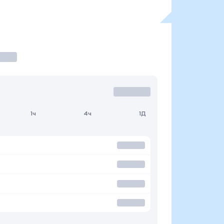
1ч
4ч
1Д