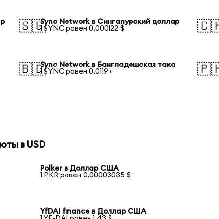
ар
Sync Network в Сингапурский доллар
🇸🇬
🇨
1 SYNC равен 0,000122 $
Sync Network в Бангладешская така
🇧🇩
🇵
1 SYNC равен 0,0119 ৳
юты в USD
Polker в Доллар США
1 PKR равен 0,00003035 $
YfDAI finance в Доллар США
1 YF-DAI равен 1,43 $