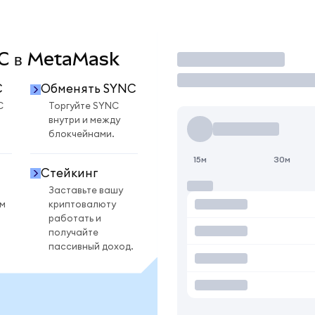
NC в MetaMask
Торговать
C
Обменять SYNC
C
Торгуйте SYNC
внутри и между
блокчейнами.
15м
30м
Стейкинг
Заставьте вашу
ом
криптовалюту
работать и
получайте
пассивный доход.