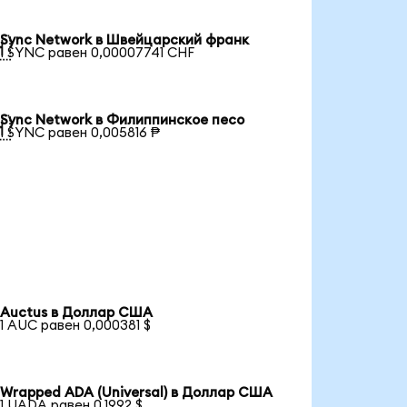
Sync Network в Швейцарский франк

1 SYNC равен 0,00007741 CHF
Sync Network в Филиппинское песо

1 SYNC равен 0,005816 ₱
Auctus в Доллар США
1 AUC равен 0,000381 $
Wrapped ADA (Universal) в Доллар США
1 UADA равен 0,1992 $