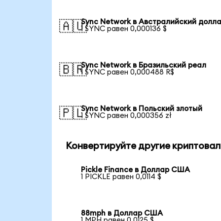
Sync Network в Австралийский долл
🇦🇺
1 SYNC равен 0,000136 $
Sync Network в Бразильский реал
🇧🇷
1 SYNC равен 0,000488 R$
Sync Network в Польский злотый
🇵🇱
1 SYNC равен 0,000356 zł
Конвертируйте другие криптовал
Pickle Finance в Доллар США
1 PICKLE равен 0,0114 $
88mph в Доллар США
1 MPH равен 0,0125 $