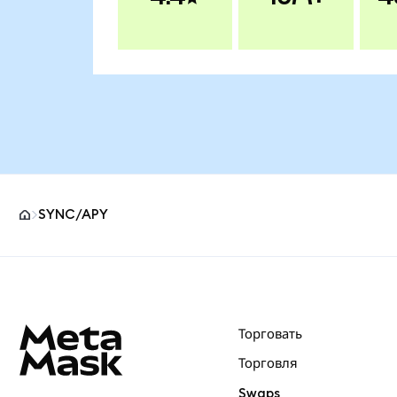
SYNC/APY
Нижний колонтитул сайта MetaMask
Торговать
Торговля
Swaps