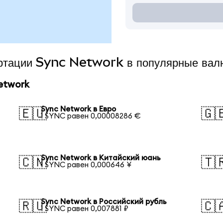
ертации Sync Network в популярные ва
etwork
Sync Network в Евро
🇪🇺
🇬
1 SYNC равен 0,00008286 €
Sync Network в Китайский юань
🇨🇳
🇹
1 SYNC равен 0,000646 ¥
Sync Network в Российский рубль
🇷🇺
🇨
1 SYNC равен 0,007881 ₽