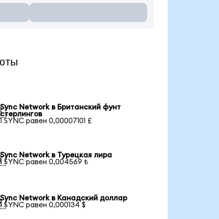
люты
Sync Network в Британский фунт

стерлингов
1 SYNC равен 0,00007101 £
Sync Network в Турецкая лира

1 SYNC равен 0,004569 ₺
Sync Network в Канадский доллар

1 SYNC равен 0,000134 $