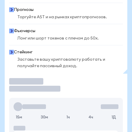
Прогнозы
Торгуйте AST и на рынках криптопрогнозов.
Фьючерсы
Лонг или шорт токенов с плечом до 50x.
Стейкинг
Заставьте вашу криптовалюту работать и
получайте пассивный доход.
Торговать
15м
30м
1ч
4ч
1Д