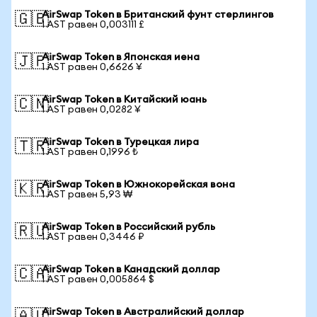
AirSwap Token в Британский фунт стерлингов
🇬🇧
1 AST равен 0,003111 £
AirSwap Token в Японская иена
🇯🇵
1 AST равен 0,6626 ¥
AirSwap Token в Китайский юань
🇨🇳
1 AST равен 0,0282 ¥
AirSwap Token в Турецкая лира
🇹🇷
1 AST равен 0,1996 ₺
AirSwap Token в Южнокорейская вона
🇰🇷
1 AST равен 5,93 ₩
AirSwap Token в Российский рубль
🇷🇺
1 AST равен 0,3446 ₽
AirSwap Token в Канадский доллар
🇨🇦
1 AST равен 0,005864 $
AirSwap Token в Австралийский доллар