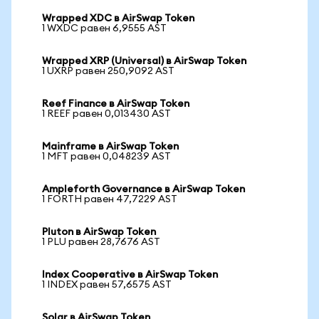
Wrapped XDC в AirSwap Token
1 WXDC равен 6,9555 AST
Wrapped XRP (Universal) в AirSwap Token
1 UXRP равен 250,9092 AST
Reef Finance в AirSwap Token
1 REEF равен 0,013430 AST
Mainframe в AirSwap Token
1 MFT равен 0,048239 AST
Ampleforth Governance в AirSwap Token
1 FORTH равен 47,7229 AST
Pluton в AirSwap Token
1 PLU равен 28,7676 AST
Index Cooperative в AirSwap Token
1 INDEX равен 57,6575 AST
Solar в AirSwap Token