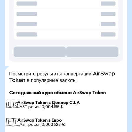
Посмотрите результаты конвертации AirSwap
Token в популярные валюты
Сегодняшний курс обмена AirSwap Token
AirSwap Token в Доллар США
🇺🇸
1 AST равен 0,004185 $
AirSwap Token в Евро
🇪🇺
1 AST равен 0,003628 €