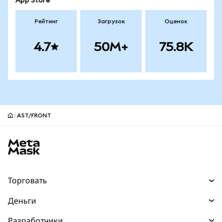
App Store
Рейтинг
Загрузок
Оценок
4.7
50M+
75.8K
AST/FRONT
Нижний колонтитул сайта MetaMask
Торговать
Торговля
Деньги
Swaps
Покупайте
Разработчики