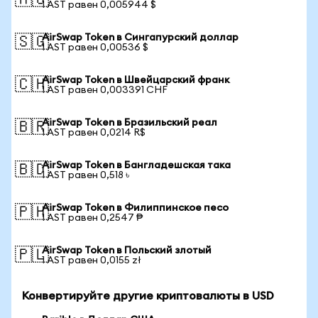
🇦🇺
1 AST равен 0,005944 $
AirSwap Token в Сингапурский доллар
🇸🇬
1 AST равен 0,00536 $
AirSwap Token в Швейцарский франк
🇨🇭
1 AST равен 0,003391 CHF
AirSwap Token в Бразильский реал
🇧🇷
1 AST равен 0,0214 R$
AirSwap Token в Бангладешская така
🇧🇩
1 AST равен 0,518 ৳
AirSwap Token в Филиппинское песо
🇵🇭
1 AST равен 0,2547 ₱
AirSwap Token в Польский злотый
🇵🇱
1 AST равен 0,0155 zł
Конвертируйте другие криптовалюты в USD