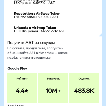
1 SXP равен 0,597104 AST
Reputation в AirSwap Token
1 REPV2 равен 193,8807 AST
Unisocks в AirSwap Token
1 SOCKS равен 1141292,9712 AST
Получите AST за секунды
Покупайте, продавайте, торгуйте и
обменивайте AST в MetaMask — самом
надёжном криптокошельке.
Google Play
Рейтинг
Загрузок
Оценок
4.4
10M+
483.8K