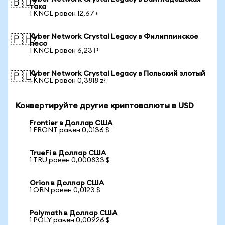
🇧🇩
така
1 KNCL равен 12,67 ৳
Kyber Network Crystal Legacy в Филиппинское
🇵🇭
песо
1 KNCL равен 6,23 ₱
Kyber Network Crystal Legacy в Польский злотый
🇵🇱
1 KNCL равен 0,3818 zł
Конвертируйте другие криптовалюты в USD
Frontier в Доллар США
1 FRONT равен 0,0136 $
TrueFi в Доллар США
1 TRU равен 0,000833 $
Orion в Доллар США
1 ORN равен 0,0123 $
Polymath в Доллар США
1 POLY равен 0,00926 $