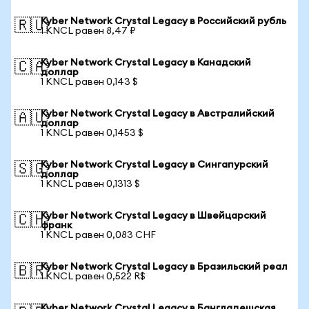
Kyber Network Crystal Legacy в Российский рубль
🇷🇺
1 KNCL равен 8,47 ₽
Kyber Network Crystal Legacy в Канадский
🇨🇦
доллар
1 KNCL равен 0,143 $
Kyber Network Crystal Legacy в Австралийский
🇦🇺
доллар
1 KNCL равен 0,1453 $
Kyber Network Crystal Legacy в Сингапурский
🇸🇬
доллар
1 KNCL равен 0,1313 $
Kyber Network Crystal Legacy в Швейцарский
🇨🇭
франк
1 KNCL равен 0,083 CHF
Kyber Network Crystal Legacy в Бразильский реал
🇧🇷
1 KNCL равен 0,522 R$
Kyber Network Crystal Legacy в Бангладешская