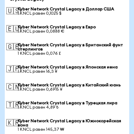
Kyber Network Crystal Legacy в Доллар США
🇺🇸
1 KNCL равен 0,1025 $
Kyber Network Crystal Legacy в Евро
🇪🇺
1 KNCL равен 0,0888 €
Kyber Network Crystal Legacy в Британский фунт
🇬🇧
стерлингов
1 KNCL равен 0,076 £
Kyber Network Crystal Legacy в Японская иена
🇯🇵
1 KNCL равен 16,3 ¥
Kyber Network Crystal Legacy в Китайский юань
🇨🇳
1 KNCL равен 0,6915 ¥
Kyber Network Crystal Legacy в Турецкая лира
🇹🇷
1 KNCL равен 4,89 ₺
Kyber Network Crystal Legacy в Южнокорейская
🇰🇷
вона
1 KNCL равен 145,37 ₩