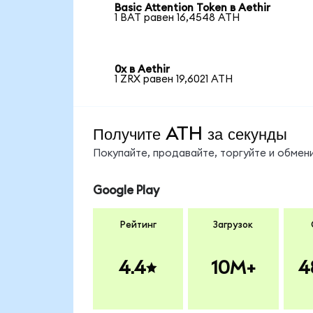
Basic Attention Token в Aethir
1 BAT равен 16,4548 ATH
0x в Aethir
1 ZRX равен 19,6021 ATH
Получите ATH за секунды
Покупайте, продавайте, торгуйте и обме
Google Play
Рейтинг
Загрузок
4.4
10M+
4