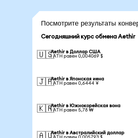
Посмотрите результаты конв
Сегодняшний курс обмена Aethir
Aethir в Доллар США
🇺🇸
1 ATH равен 0,004069 $
Aethir в Японская иена
🇯🇵
1 ATH равен 0,6444 ¥
Aethir в Южнокорейская вона
🇰🇷
1 ATH равен 5,78 ₩
Aethir в Австралийский доллар
🇦🇺
1 ATH равен 0,005793 $