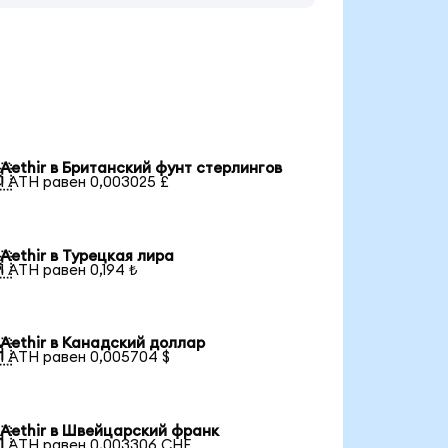
Aethir в Британский фунт стерлингов

1 ATH равен 0,003025 £
Aethir в Турецкая лира

1 ATH равен 0,194 ₺
Aethir в Канадский доллар

1 ATH равен 0,005704 $
Aethir в Швейцарский франк

1 ATH равен 0,003306 CHF