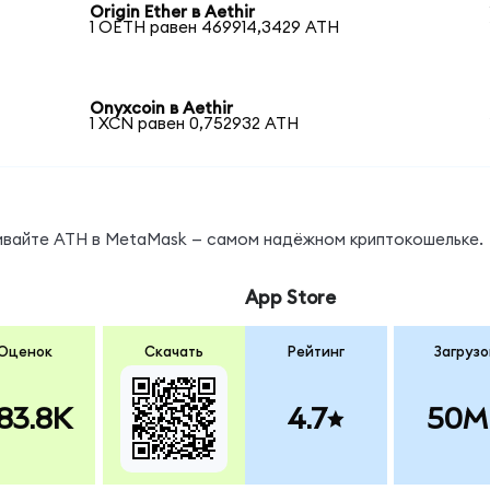
Origin Ether в Aethir
1 OETH равен 469914,3429 ATH
Onyxcoin в Aethir
1 XCN равен 0,752932 ATH
нивайте ATH в MetaMask — самом надёжном криптокошельке.
App Store
Оценок
Скачать
Рейтинг
Загрузо
83.8K
4.7
50M