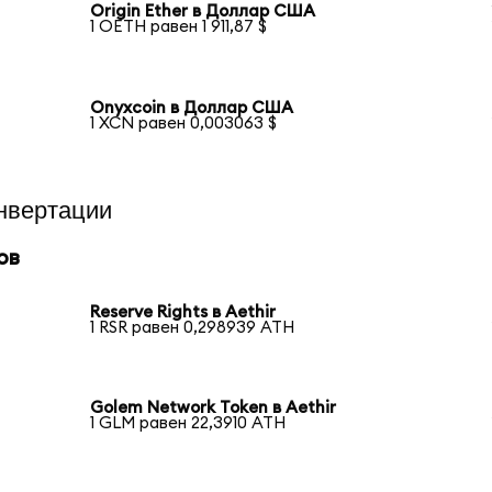
Origin Ether в Доллар США
1 OETH равен 1 911,87 $
Onyxcoin в Доллар США
1 XCN равен 0,003063 $
нвертации
ов
Reserve Rights в Aethir
1 RSR равен 0,298939 ATH
Golem Network Token в Aethir
1 GLM равен 22,3910 ATH