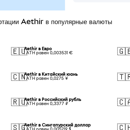
ертации Aethir в популярные валюты
Aethir в Евро
🇪🇺
🇬
1 ATH равен 0,003531 €
Aethir в Китайский юань
🇨🇳
🇹
1 ATH равен 0,0275 ¥
Aethir в Российский рубль
🇷🇺
🇨
1 ATH равен 0,3377 ₽
Aethir в Сингапурский доллар
🇸🇬
🇨
1 ATH равен 0,005219 $