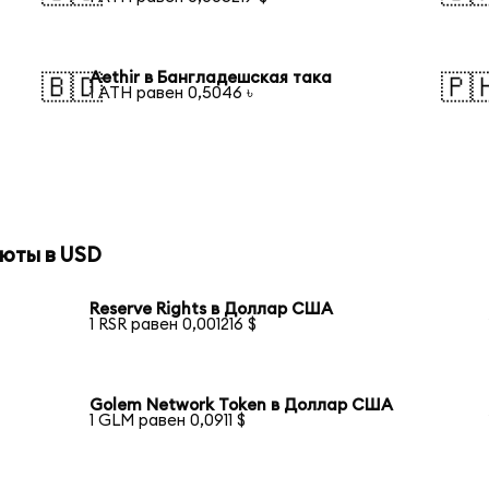
Aethir в Бангладешская така
🇧🇩
🇵
1 ATH равен 0,5046 ৳
юты в USD
Reserve Rights в Доллар США
1 RSR равен 0,001216 $
Golem Network Token в Доллар США
1 GLM равен 0,0911 $