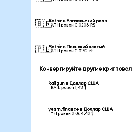
Aethir в Бразильский реал
🇧🇷
1 ATH равен 0,0208 R$
Aethir в Польский злотый
🇵🇱
1 ATH равен 0,0152 zł
Конвертируйте другие криптовал
Railgun в Доллар США
1 RAIL равен 1,43 $
yearn.finance в Доллар США
1 YFI равен 2 084,42 $