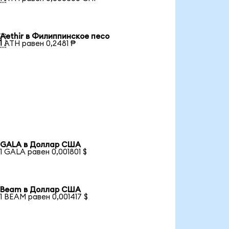
Aethir в Филиппинское песо

1 ATH равен 0,2481 ₱
GALA в Доллар США
1 GALA равен 0,001801 $
Beam в Доллар США
1 BEAM равен 0,001417 $