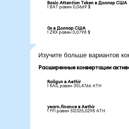
Basic Attention Token в Доллар США
1 BAT равен 0,0669 $
0x в Доллар США
1 ZRX равен 0,0798 $
Изучите больше вариантов ко
Расширенные конвертации актив
Railgun в Aethir
1 RAIL равен 351,4766 ATH
yearn.finance в Aethir
1 YFI равен 512325,0298 ATH