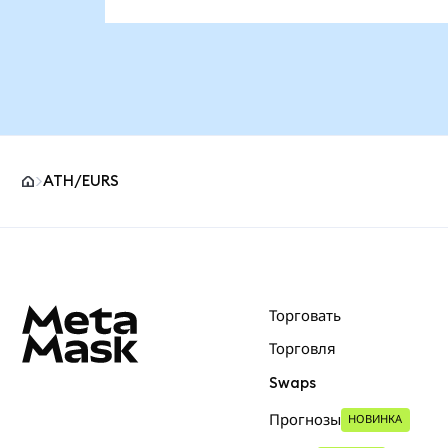
ATH/EURS
Нижний колонтитул сайта MetaMask
Торговать
Торговля
Swaps
Прогнозы
НОВИНКА