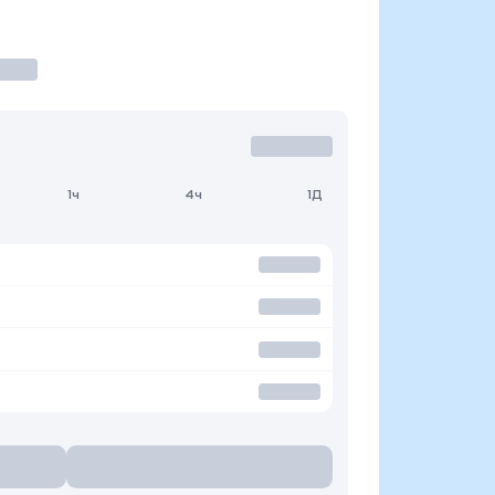
1ч
4ч
1Д