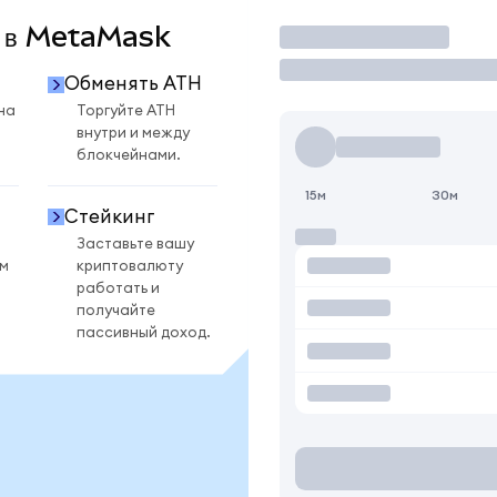
H в MetaMask
Торговать
Обменять ATH
на
Торгуйте ATH
внутри и между
блокчейнами.
15м
30м
Стейкинг
Заставьте вашу
ом
криптовалюту
работать и
получайте
пассивный доход.