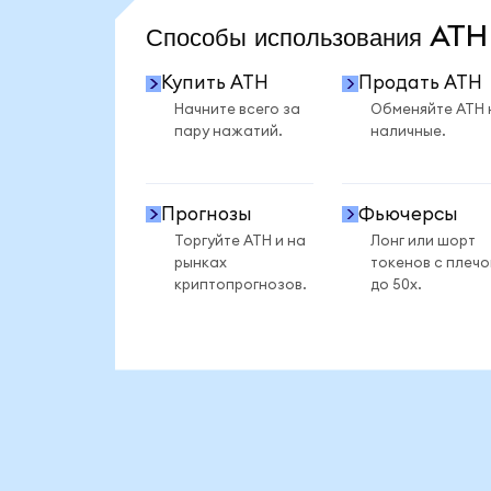
Способы использования AT
Купить ATH
Продать ATH
Начните всего за
Обменяйте ATH 
пару нажатий.
наличные.
Прогнозы
Фьючерсы
Торгуйте ATH и на
Лонг или шорт
рынках
токенов с плеч
криптопрогнозов.
до 50x.