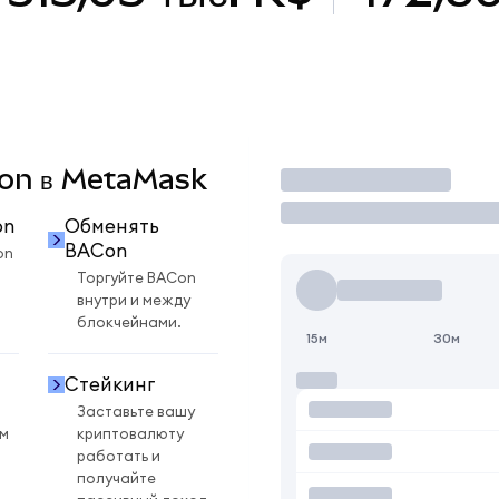
ACon в MetaMask
Торговать
on
Обменять
BACon
on
Торгуйте BACon
внутри и между
блокчейнами.
15м
30м
Стейкинг
Заставьте вашу
ом
криптовалюту
работать и
получайте