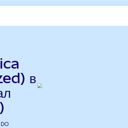
ica
ed) в
ал
)
NDO