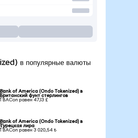
zed) в популярные валюты
Bank of America (Ondo Tokenized) в

Британский фунт стерлингов
1 BACon равен 47,13 £
Bank of America (Ondo Tokenized) в

Турецкая лира
1 BACon равен 3 020,54 ₺