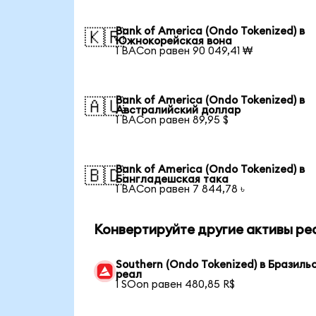
Bank of America (Ondo Tokenized) в
🇰🇷
Южнокорейская вона
1 BACon равен 90 049,41 ₩
Bank of America (Ondo Tokenized) в
🇦🇺
Австралийский доллар
1 BACon равен 89,95 $
Bank of America (Ondo Tokenized) в
🇧🇩
Бангладешская така
1 BACon равен 7 844,78 ৳
Конвертируйте другие активы ре
Southern (Ondo Tokenized) в Бразиль
реал
1 SOon равен 480,85 R$