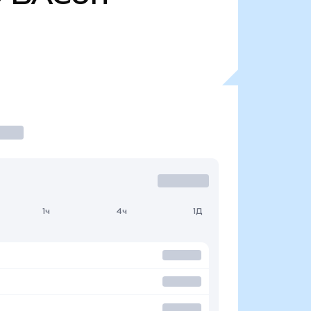
1ч
4ч
1Д