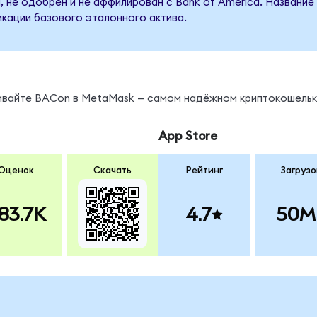
, не одобрен и не аффилирован с Bank of America. Название
кации базового эталонного актива.
нивайте BACon в MetaMask — самом надёжном криптокошельк
App Store
Оценок
Скачать
Рейтинг
Загрузо
83.7K
4.7
50M