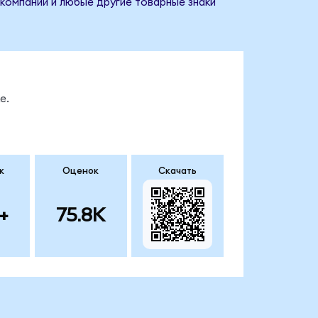
 компании и любые другие товарные знаки
е.
к
Оценок
Скачать
+
75.8K