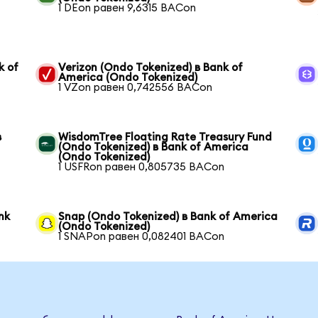
1 DEon равен 9,6315 BACon
k of
Verizon (Ondo Tokenized) в Bank of
America (Ondo Tokenized)
1 VZon равен 0,742556 BACon
в
WisdomTree Floating Rate Treasury Fund
(Ondo Tokenized) в Bank of America
(Ondo Tokenized)
1 USFRon равен 0,805735 BACon
nk
Snap (Ondo Tokenized) в Bank of America
(Ondo Tokenized)
1 SNAPon равен 0,082401 BACon