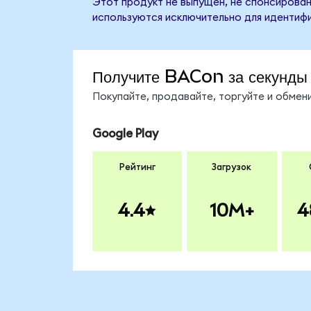
Этот продукт не выпущен, не спонсирован
используются исключительно для идентифи
Получите BACon за секунды
Покупайте, продавайте, торгуйте и обме
Google Play
Рейтинг
Загрузок
4.4
10M+
4