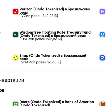
Verizon (Ondo Tokenized) в Бразильский
реал
1 VZon равен 242,22 R$
в
WisdomTree Floating Rate Treasury Fund
(Ondo Tokenized) в Бразильский реал
1 USFRon равен 262,83 R$
Snap (Ondo Tokenized) в Бразильский
реал
1 SNAPon равен 26,88 R$
нвертации
ов
Deere (Ondo Tokenized) в Bank of America
(Ondo Tokenized)