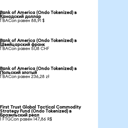
Bank of America (Ondo Tokenized) в

Канадский доллар
1 BACon равен 88,91 $
Bank of America (Ondo Tokenized) в

Швейцарский франк
1 BACon равен 51,18 CHF
Bank of America (Ondo Tokenized) в

Польский злотый
1 BACon равен 236,28 zł
First Trust Global Tactical Commodity
Strategy Fund (Ondo Tokenized) в
Бразильский реал
1 FTGCon равен 147,86 R$