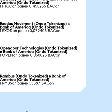
America (Ondo Tokenized)
1 FTGCon равен 0,453285 BACon
Exodus Movement (Ondo Tokenized) в
Bank of America (Ondo Tokenized)
1 EXODon равен 0,079408 BACon
Opendoor Technologies (Ondo Tokenized)
в Bank of America (Ondo Tokenized)
1 OPENon равен 0,060028 BACon
Rambus (Ondo Tokenized) в Bank of
America (Ondo Tokenized)
1 RMBSon равен 1,5587 BACon