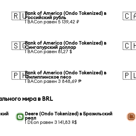
Bank of America (Ondo Tokenized) в
🇷🇺
🇨
Российский рубль
1 BACon равен 5 139,42 ₽
Bank of America (Ondo Tokenized) в
🇸🇬
🇨
Сингапурский доллар
1 BACon равен 81,27 $
Bank of America (Ondo Tokenized) в
🇵🇭
🇵
Филиппинское песо
1 BACon равен 3 848,69 ₱
ального мира в BRL
ский
Deere (Ondo Tokenized) в Бразильский
реал
1 DEon равен 3 141,83 R$