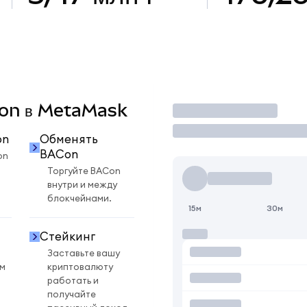
ACon в MetaMask
Торговать
on
Обменять
BACon
on
Торгуйте BACon
внутри и между
блокчейнами.
15м
30м
Стейкинг
Заставьте вашу
ом
криптовалюту
работать и
получайте