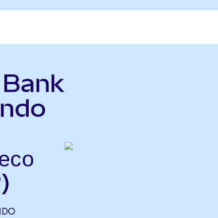
ь Bank
Ondo
есо
)
NDO