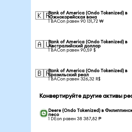
Bank of America (Ondo Tokenized) в
🇰🇷
Южнокорейская вона
1 BACon равен 90 131,72 ₩
Bank of America (Ondo Tokenized) в
🇦🇺
Австралийский доллар
1 BACon равен 90,59 $
Bank of America (Ondo Tokenized) в
🇧🇷
Бразильский реал
1 BACon равен 326,32 R$
Конвертируйте другие активы ре
Deere (Ondo Tokenized) в Филиппинс
песо
1 DEon равен 38 387,82 ₱