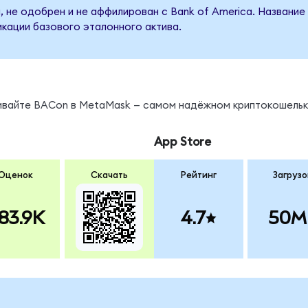
, не одобрен и не аффилирован с Bank of America. Название
кации базового эталонного актива.
нивайте BACon в MetaMask — самом надёжном криптокошельк
App Store
Оценок
Скачать
Рейтинг
Загрузо
83.9K
4.7
50M