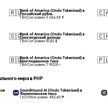
Bank of America (Ondo Tokenized) в
🇷🇺
🇨
Российский рубль
1 BACon равен 5 266,58 ₽
Bank of America (Ondo Tokenized) в
🇸🇬
🇨
Сингапурский доллар
1 BACon равен 81,82 $
Bank of America (Ondo Tokenized) в
🇧🇩
🇵
Бангладешская така
1 BACon равен 7 901,15 ৳
ального мира в PHP
кое
SoundHound AI (Ondo Tokenized) в
Филиппинское песо
1 SOUNon равен 482,60 ₱