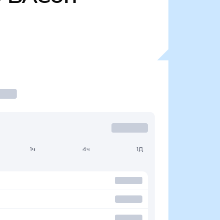
1ч
4ч
1Д