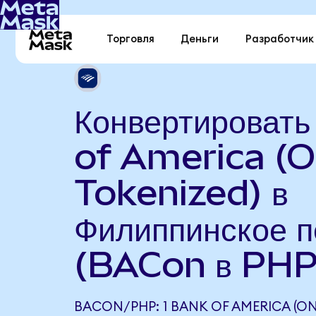
Торговля
Деньги
Разработчик
Конвертироват
of America (
Tokenized) в
Филиппинское п
(BACon в PHP
BACON/PHP: 1 BANK OF AMERICA (O