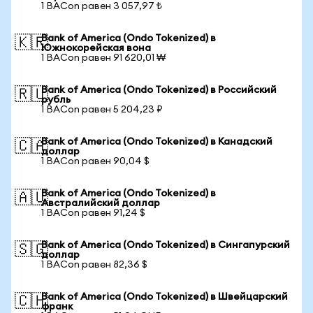
1 BACon равен 3 057,97 ₺
Bank of America (Ondo Tokenized) в
🇰🇷
Южнокорейская вона
1 BACon равен 91 620,01 ₩
Bank of America (Ondo Tokenized) в Российский
🇷🇺
рубль
1 BACon равен 5 204,23 ₽
Bank of America (Ondo Tokenized) в Канадский
🇨🇦
доллар
1 BACon равен 90,04 $
Bank of America (Ondo Tokenized) в
🇦🇺
Австралийский доллар
1 BACon равен 91,24 $
Bank of America (Ondo Tokenized) в Сингапурский
🇸🇬
доллар
1 BACon равен 82,36 $
Bank of America (Ondo Tokenized) в Швейцарский
🇨🇭
франк