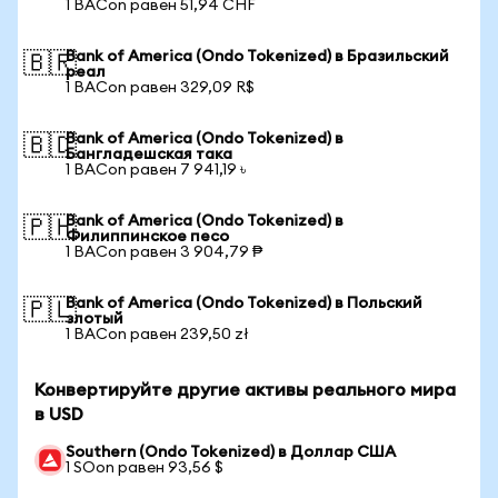
1 BACon равен 51,94 CHF
Bank of America (Ondo Tokenized) в Бразильский
🇧🇷
реал
1 BACon равен 329,09 R$
Bank of America (Ondo Tokenized) в
🇧🇩
Бангладешская така
1 BACon равен 7 941,19 ৳
Bank of America (Ondo Tokenized) в
🇵🇭
Филиппинское песо
1 BACon равен 3 904,79 ₱
Bank of America (Ondo Tokenized) в Польский
🇵🇱
злотый
1 BACon равен 239,50 zł
Конвертируйте другие активы реального мира
в USD
Southern (Ondo Tokenized) в Доллар США
1 SOon равен 93,56 $