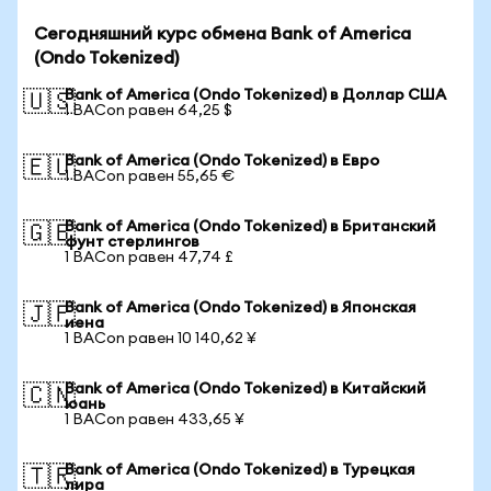
Сегодняшний курс обмена Bank of America
(Ondo Tokenized)
Bank of America (Ondo Tokenized) в Доллар США
🇺🇸
1 BACon равен 64,25 $
Bank of America (Ondo Tokenized) в Евро
🇪🇺
1 BACon равен 55,65 €
Bank of America (Ondo Tokenized) в Британский
🇬🇧
фунт стерлингов
1 BACon равен 47,74 £
Bank of America (Ondo Tokenized) в Японская
🇯🇵
иена
1 BACon равен 10 140,62 ¥
Bank of America (Ondo Tokenized) в Китайский
🇨🇳
юань
1 BACon равен 433,65 ¥
Bank of America (Ondo Tokenized) в Турецкая
🇹🇷
лира