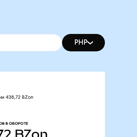
PHP
ии 438,72 BZon
ОВ В ОБОРОТЕ
72
BZon