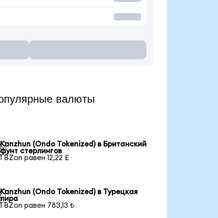
опулярные валюты
Kanzhun (Ondo Tokenized) в Британский

фунт стерлингов
1 BZon равен 12,22 £
Kanzhun (Ondo Tokenized) в Турецкая

лира
1 BZon равен 783,13 ₺