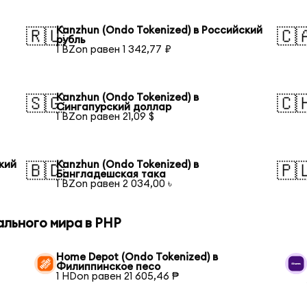
Kanzhun (Ondo Tokenized) в Российский
🇷🇺
🇨
рубль
1 BZon равен 1 342,77 ₽
Kanzhun (Ondo Tokenized) в
🇸🇬
🇨
Сингапурский доллар
1 BZon равен 21,09 $
кий
Kanzhun (Ondo Tokenized) в
🇧🇩
🇵
Бангладешская така
1 BZon равен 2 034,00 ৳
ального мира в PHP
Home Depot (Ondo Tokenized) в
Филиппинское песо
1 HDon равен 21 605,46 ₱