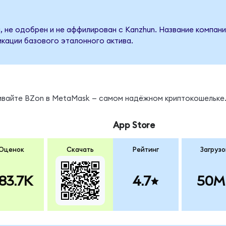
, не одобрен и не аффилирован с Kanzhun. Название компани
кации базового эталонного актива.
нивайте BZon в MetaMask — самом надёжном криптокошельке
App Store
Оценок
Скачать
Рейтинг
Загрузо
83.7K
4.7
50M