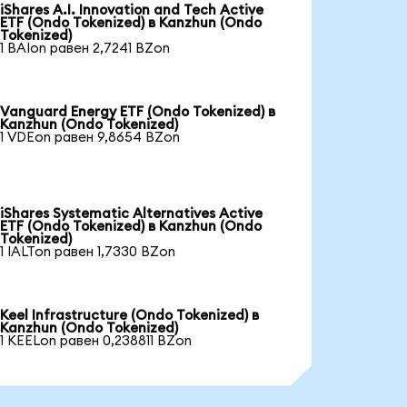
iShares A.I. Innovation and Tech Active
ETF (Ondo Tokenized) в Kanzhun (Ondo
Tokenized)
1 BAIon равен 2,7241 BZon
Vanguard Energy ETF (Ondo Tokenized) в
Kanzhun (Ondo Tokenized)
1 VDEon равен 9,8654 BZon
iShares Systematic Alternatives Active
ETF (Ondo Tokenized) в Kanzhun (Ondo
Tokenized)
1 IALTon равен 1,7330 BZon
Keel Infrastructure (Ondo Tokenized) в
Kanzhun (Ondo Tokenized)
1 KEELon равен 0,238811 BZon