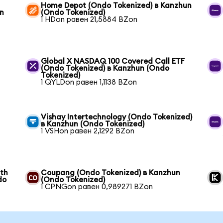
Home Depot (Ondo Tokenized) в Kanzhun
un
(Ondo Tokenized)
1 HDon равен 21,5884 BZon
Global X NASDAQ 100 Covered Call ETF
(Ondo Tokenized) в Kanzhun (Ondo
Tokenized)
1 QYLDon равен 1,1138 BZon
Vishay Intertechnology (Ondo Tokenized)
в Kanzhun (Ondo Tokenized)
1 VSHon равен 2,1292 BZon
wth
Coupang (Ondo Tokenized) в Kanzhun
do
(Ondo Tokenized)
1 CPNGon равен 0,989271 BZon