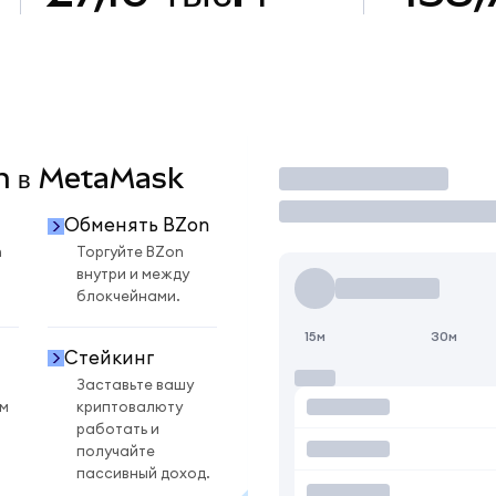
on в MetaMask
Торговать
Обменять BZon
n
Торгуйте BZon
внутри и между
блокчейнами.
15м
30м
Стейкинг
Заставьте вашу
ом
криптовалюту
работать и
получайте
пассивный доход.