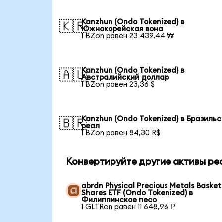
Kanzhun (Ondo Tokenized) в
🇰🇷
Южнокорейская вона
1 BZon равен 23 439,44 ₩
Kanzhun (Ondo Tokenized) в
🇦🇺
Австралийский доллар
1 BZon равен 23,36 $
Kanzhun (Ondo Tokenized) в Бразильс
🇧🇷
реал
1 BZon равен 84,30 R$
Конвертируйте другие активы ре
abrdn Physical Precious Metals Basket
Shares ETF (Ondo Tokenized) в
Филиппинское песо
1 GLTRon равен 11 648,96 ₱