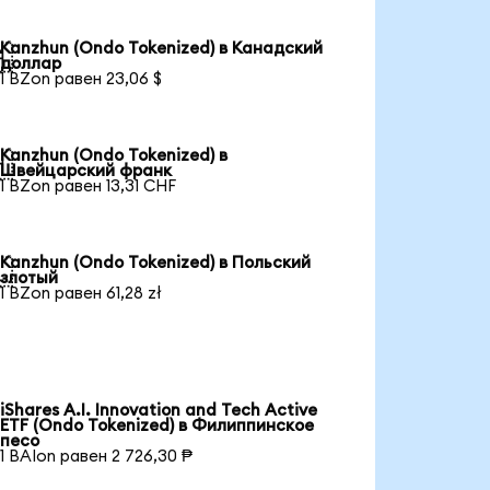
Kanzhun (Ondo Tokenized) в Канадский

доллар
1 BZon равен 23,06 $
Kanzhun (Ondo Tokenized) в

Швейцарский франк
1 BZon равен 13,31 CHF
Kanzhun (Ondo Tokenized) в Польский

злотый
1 BZon равен 61,28 zł
iShares A.I. Innovation and Tech Active
ETF (Ondo Tokenized) в Филиппинское
песо
1 BAIon равен 2 726,30 ₱