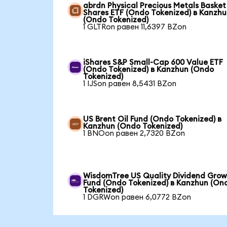
abrdn Physical Precious Metals Basket
Shares ETF (Ondo Tokenized) в Kanzh
(Ondo Tokenized)
1 GLTRon равен 11,6397 BZon
iShares S&P Small-Cap 600 Value ETF
(Ondo Tokenized) в Kanzhun (Ondo
Tokenized)
1 IJSon равен 8,5431 BZon
US Brent Oil Fund (Ondo Tokenized) в
Kanzhun (Ondo Tokenized)
1 BNOon равен 2,7320 BZon
WisdomTree US Quality Dividend Gro
Fund (Ondo Tokenized) в Kanzhun (On
Tokenized)
1 DGRWon равен 6,0772 BZon