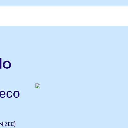
do
есо
IZED)