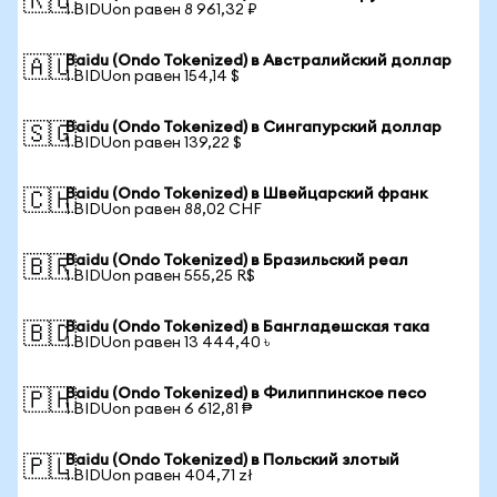
🇷🇺
1 BIDUon равен 8 961,32 ₽
Baidu (Ondo Tokenized) в Австралийский доллар
🇦🇺
1 BIDUon равен 154,14 $
Baidu (Ondo Tokenized) в Сингапурский доллар
🇸🇬
1 BIDUon равен 139,22 $
Baidu (Ondo Tokenized) в Швейцарский франк
🇨🇭
1 BIDUon равен 88,02 CHF
Baidu (Ondo Tokenized) в Бразильский реал
🇧🇷
1 BIDUon равен 555,25 R$
Baidu (Ondo Tokenized) в Бангладешская така
🇧🇩
1 BIDUon равен 13 444,40 ৳
Baidu (Ondo Tokenized) в Филиппинское песо
🇵🇭
1 BIDUon равен 6 612,81 ₱
Baidu (Ondo Tokenized) в Польский злотый
🇵🇱
1 BIDUon равен 404,71 zł