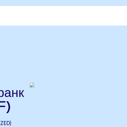
ранк
F)
ZED)