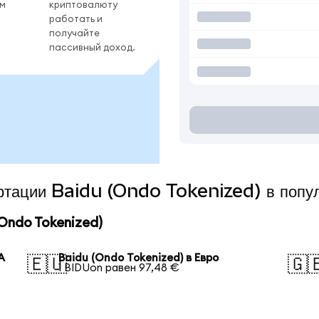
ом
криптовалюту
работать и
получайте
пассивный доход.
ертации Baidu (Ondo Tokenized) в попу
Ondo Tokenized)
А
Baidu (Ondo Tokenized) в Евро
🇪🇺
🇬
1 BIDUon равен 97,48 €