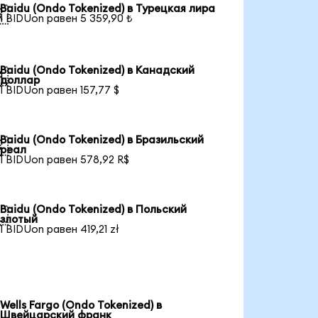
Baidu (Ondo Tokenized) в Турецкая лира

1 BIDUon равен 5 359,90 ₺
Baidu (Ondo Tokenized) в Канадский

доллар
1 BIDUon равен 157,77 $
Baidu (Ondo Tokenized) в Бразильский

реал
1 BIDUon равен 578,92 R$
Baidu (Ondo Tokenized) в Польский

злотый
1 BIDUon равен 419,21 zł
Wells Fargo (Ondo Tokenized) в
Швейцарский франк