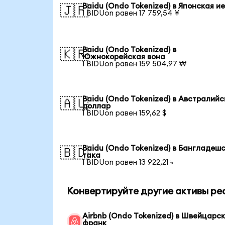
Baidu (Ondo Tokenized) в Японская и
🇯🇵
1 BIDUon равен 17 759,54 ¥
Baidu (Ondo Tokenized) в
🇰🇷
Южнокорейская вона
1 BIDUon равен 159 504,97 ₩
Baidu (Ondo Tokenized) в Австралийс
🇦🇺
доллар
1 BIDUon равен 159,62 $
Baidu (Ondo Tokenized) в Бангладеш
🇧🇩
така
1 BIDUon равен 13 922,21 ৳
Конвертируйте другие активы ре
Airbnb (Ondo Tokenized) в Швейцарс
франк