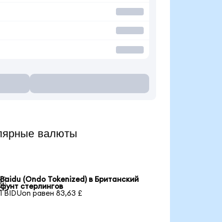
лярные валюты
Baidu (Ondo Tokenized) в Британский

фунт стерлингов
1 BIDUon равен 83,63 £