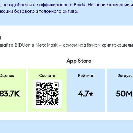
, не одобрен и не аффилирован с Baidu. Название компании 
кации базового эталонного актива.
ы
нивайте BIDUon в MetaMask — самом надёжном криптокошель
App Store
Оценок
Скачать
Рейтинг
Загрузо
83.7K
4.7
50M