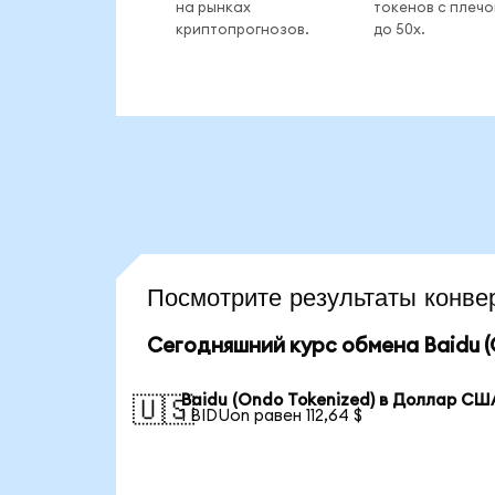
на рынках
токенов с плеч
криптопрогнозов.
до 50x.
Посмотрите результаты конв
Сегодняшний курс обмена Baidu (
Baidu (Ondo Tokenized) в Доллар СШ
🇺🇸
1 BIDUon равен 112,64 $