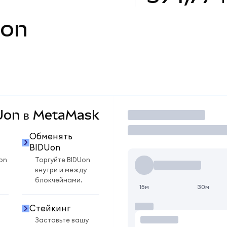
Uon
DUon в MetaMask
Торговать
Обменять
BIDUon
on
Торгуйте BIDUon
внутри и между
блокчейнами.
15м
30м
Стейкинг
Заставьте вашу