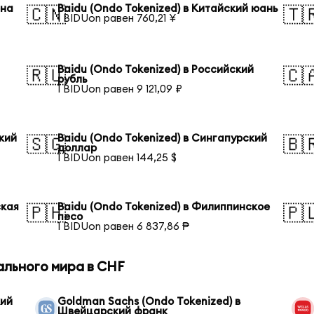
ена
Baidu (Ondo Tokenized) в Китайский юань
🇨🇳
🇹
1 BIDUon равен 760,21 ¥
Baidu (Ondo Tokenized) в Российский
🇷🇺
🇨
рубль
1 BIDUon равен 9 121,09 ₽
кий
Baidu (Ondo Tokenized) в Сингапурский
🇸🇬
🇧
доллар
1 BIDUon равен 144,25 $
ская
Baidu (Ondo Tokenized) в Филиппинское
🇵🇭
🇵
песо
1 BIDUon равен 6 837,86 ₱
ального мира в CHF
кий
Goldman Sachs (Ondo Tokenized) в
Швейцарский франк