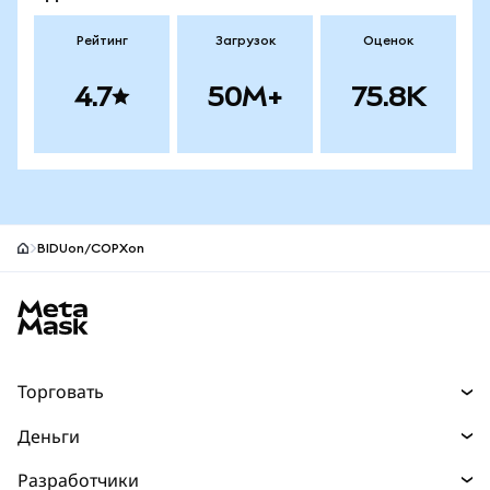
Рейтинг
Загрузок
Оценок
4.7
50M+
75.8K
BIDUon/COPXon
Нижний колонтитул сайта MetaMask
Торговать
Торговля
Деньги
Swaps
Покупайте
Разработчики