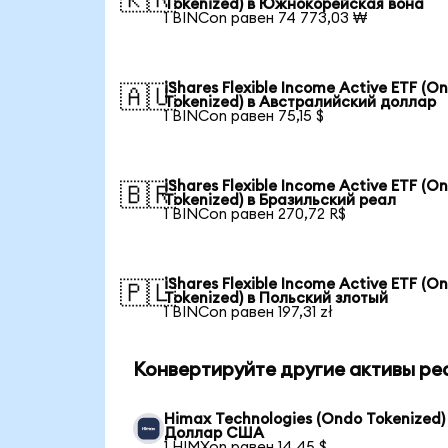
Tokenized) в Южнокорейская вона
1 BINCon равен 74 773,03 ₩
iShares Flexible Income Active ETF (O
🇦🇺
Tokenized) в Австралийский доллар
1 BINCon равен 75,15 $
iShares Flexible Income Active ETF (O
🇧🇷
Tokenized) в Бразильский реал
1 BINCon равен 270,72 R$
iShares Flexible Income Active ETF (O
🇵🇱
Tokenized) в Польский злотый
1 BINCon равен 197,31 zł
Конвертируйте другие активы ре
Himax Technologies (Ondo Tokenized)
Доллар США
1 HIMXon равен 14,45 $