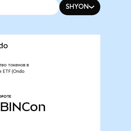
SHYON
ndo
ство токенов в
e ETF (Ondo
ОРОТЕ
BINCon