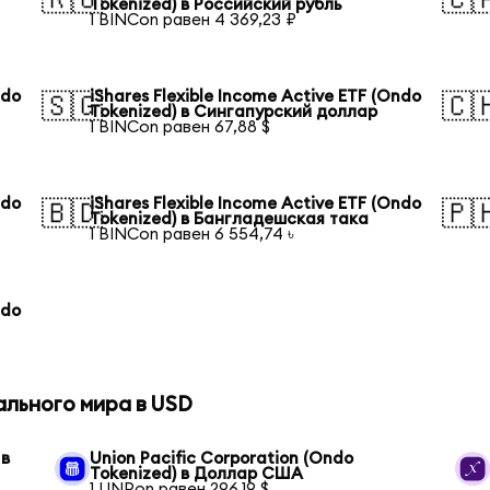
Tokenized) в Российский рубль
1 BINCon равен 4 369,23 ₽
ndo
iShares Flexible Income Active ETF (Ondo
🇸🇬
🇨
Tokenized) в Сингапурский доллар
1 BINCon равен 67,88 $
ndo
iShares Flexible Income Active ETF (Ondo
🇧🇩
🇵
Tokenized) в Бангладешская така
1 BINCon равен 6 554,74 ৳
ndo
ального мира в USD
 в
Union Pacific Corporation (Ondo
Tokenized) в Доллар США
1 UNPon равен 296,19 $