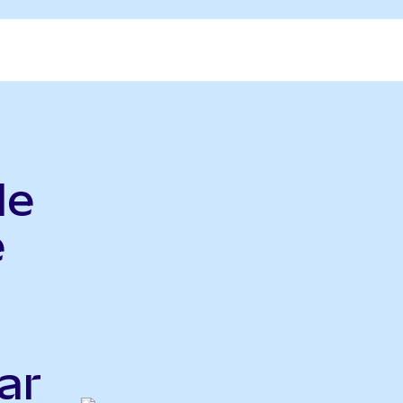
le
e
ar