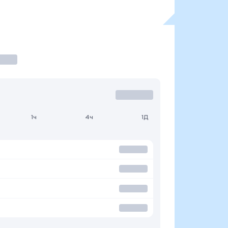
1ч
4ч
1Д