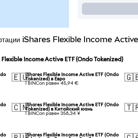
вертации iShares Flexible Income Acti
lexible Income Active ETF (Ondo Tokenized)
ndo
iShares Flexible Income Active ETF (Ondo
🇪🇺
🇬
Tokenized) в Евро
1 BINCon равен 45,94 €
ndo
iShares Flexible Income Active ETF (Ondo
🇨🇳
🇹
Tokenized) в Китайский юань
1 BINCon равен 358,34 ¥
ndo
iShares Flexible Income Active ETF (Ondo
🇷🇺
🇨