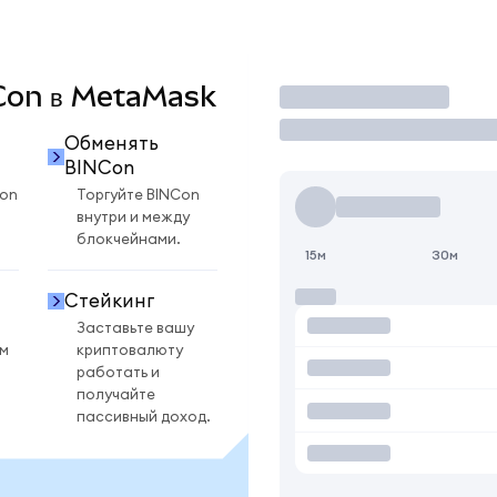
NCon в MetaMask
Торговать
Обменять
BINCon
Con
Торгуйте BINCon
внутри и между
блокчейнами.
15м
30м
Стейкинг
Заставьте вашу
ом
криптовалюту
работать и
получайте
пассивный доход.