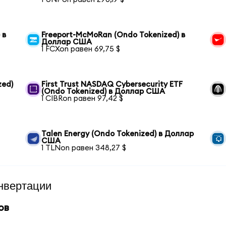
 в
Freeport-McMoRan (Ondo Tokenized) в
Доллар США
1 FCXon равен 69,75 $
zed)
First Trust NASDAQ Cybersecurity ETF
(Ondo Tokenized) в Доллар США
1 CIBRon равен 97,42 $
Talen Energy (Ondo Tokenized) в Доллар
США
1 TLNon равен 348,27 $
нвертации
ов