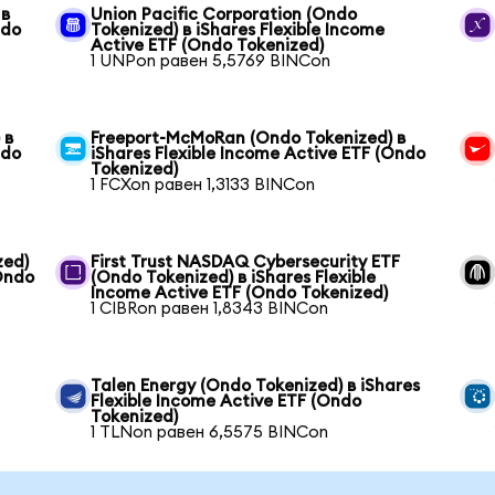
 в
Union Pacific Corporation (Ondo
ndo
Tokenized) в iShares Flexible Income
Active ETF (Ondo Tokenized)
1 UNPon равен 5,5769 BINCon
 в
Freeport-McMoRan (Ondo Tokenized) в
ndo
iShares Flexible Income Active ETF (Ondo
Tokenized)
1 FCXon равен 1,3133 BINCon
zed)
First Trust NASDAQ Cybersecurity ETF
(Ondo
(Ondo Tokenized) в iShares Flexible
Income Active ETF (Ondo Tokenized)
1 CIBRon равен 1,8343 BINCon
Talen Energy (Ondo Tokenized) в iShares
Flexible Income Active ETF (Ondo
Tokenized)
1 TLNon равен 6,5575 BINCon