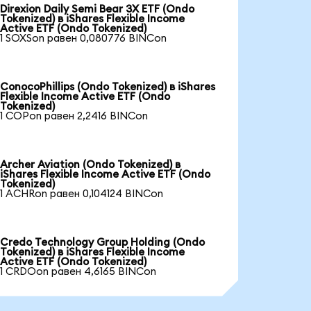
Direxion Daily Semi Bear 3X ETF (Ondo
Tokenized) в iShares Flexible Income
Active ETF (Ondo Tokenized)
1 SOXSon равен 0,080776 BINCon
ConocoPhillips (Ondo Tokenized) в iShares
Flexible Income Active ETF (Ondo
Tokenized)
1 COPon равен 2,2416 BINCon
Archer Aviation (Ondo Tokenized) в
iShares Flexible Income Active ETF (Ondo
Tokenized)
1 ACHRon равен 0,104124 BINCon
Credo Technology Group Holding (Ondo
Tokenized) в iShares Flexible Income
Active ETF (Ondo Tokenized)
1 CRDOon равен 4,6165 BINCon