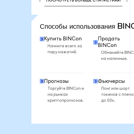
ПОСМОТРЕТЬ БОЛЬШЕ СТАТИСТИКИ
ПОСМОТРЕТЬ БОЛЬШЕ СТАТИСТИКИ
Способы использования BI
Купить BINCon
Продать
BINCon
Начните всего за
пару нажатий.
Обменяйте BIN
на наличные.
Прогнозы
Фьючерсы
Торгуйте BINCon и
Лонг или шорт
на рынках
токенов с плеч
криптопрогнозов.
до 50x.