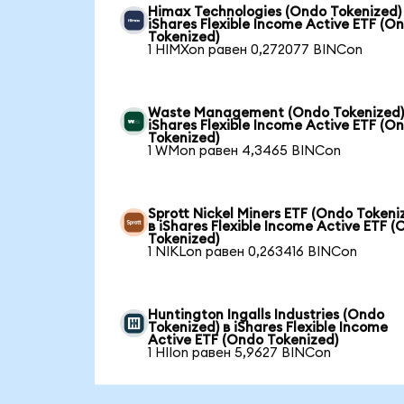
Himax Technologies (Ondo Tokenized)
iShares Flexible Income Active ETF (O
Tokenized)
1 HIMXon равен 0,272077 BINCon
Waste Management (Ondo Tokenized)
iShares Flexible Income Active ETF (O
Tokenized)
1 WMon равен 4,3465 BINCon
Sprott Nickel Miners ETF (Ondo Tokeni
в iShares Flexible Income Active ETF 
Tokenized)
1 NIKLon равен 0,263416 BINCon
Huntington Ingalls Industries (Ondo
Tokenized) в iShares Flexible Income
Active ETF (Ondo Tokenized)
1 HIIon равен 5,9627 BINCon