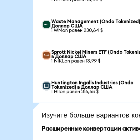
Waste Management (Ondo Tokenized)
Доллар США
1 WMon равен 230,84 $
Sprott Nickel Miners ETF (Ondo Tokeni
в Доллар США
1 NIKLon равен 13,99 $
Huntington Ingalls Industries (Ondo
Tokenized) в Доллар США
1 HIIon равен 316,68 $
Изучите больше вариантов ко
Расширенные конвертации актив