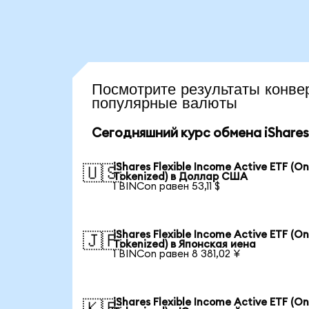
Посмотрите результаты кон
популярные валюты
Сегодняшний курс обмена iShares F
iShares Flexible Income Active ETF (O
🇺🇸
Tokenized) в Доллар США
1 BINCon равен 53,11 $
iShares Flexible Income Active ETF (O
🇯🇵
Tokenized) в Японская иена
1 BINCon равен 8 381,02 ¥
iShares Flexible Income Active ETF (O
🇰🇷