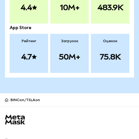
4.4
10M+
483.9K
App Store
Рейтинг
Загрузок
Оценок
4.7
50M+
75.8K
BINCon/TSLAon
Нижний колонтитул сайта MetaMask