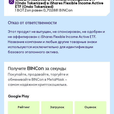
(Ondo Tokenized) в iShares Flexible Income Active
ETF (Ondo Tokenized)
1 BOTZon равен 0,702881 BINCon
Отказ от ответственности
Этот продукт не выпущен, не спонсирован, не одобрен и
не аффилирован с iShares Flexible Income Active ETF.
Название компании и любые другие товарные знаки
используются исключительно для идентификации
базового эталонного актива.
Получите BINCon за секунды
Покупайте, продавайте, торгуйте и
обменивайте BINCon в MetaMask —
самом надёжном криптокошельке.
Google Play
Рейтинг
Загрузок
Оценок