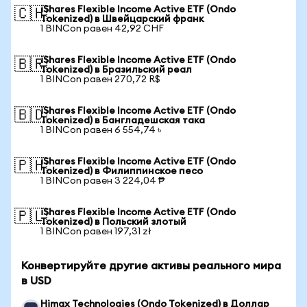
iShares Flexible Income Active ETF (Ondo
🇨🇭
Tokenized) в Швейцарский франк
1 BINCon равен 42,92 CHF
iShares Flexible Income Active ETF (Ondo
🇧🇷
Tokenized) в Бразильский реал
1 BINCon равен 270,72 R$
iShares Flexible Income Active ETF (Ondo
🇧🇩
Tokenized) в Бангладешская така
1 BINCon равен 6 554,74 ৳
iShares Flexible Income Active ETF (Ondo
🇵🇭
Tokenized) в Филиппинское песо
1 BINCon равен 3 224,04 ₱
iShares Flexible Income Active ETF (Ondo
🇵🇱
Tokenized) в Польский злотый
1 BINCon равен 197,31 zł
Конвертируйте другие активы реального мира
в USD
Himax Technologies (Ondo Tokenized) в Доллар