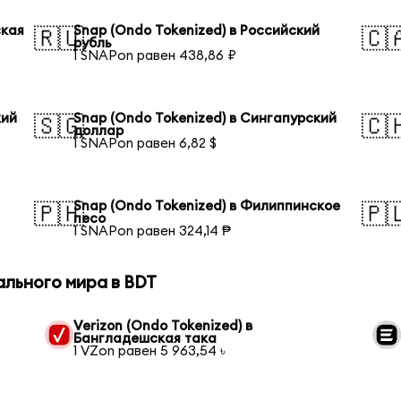
ская
Snap (Ondo Tokenized) в Российский
🇷🇺
🇨
рубль
1 SNAPon равен 438,86 ₽
кий
Snap (Ondo Tokenized) в Сингапурский
🇸🇬
🇨
доллар
1 SNAPon равен 6,82 $
Snap (Ondo Tokenized) в Филиппинское
🇵🇭
🇵
песо
1 SNAPon равен 324,14 ₱
ального мира в BDT
Verizon (Ondo Tokenized) в
Бангладешская така
1 VZon равен 5 963,54 ৳