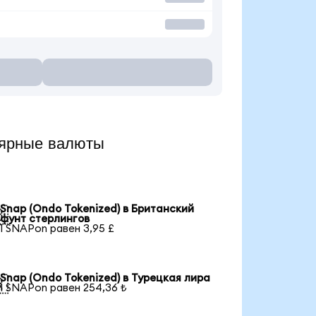
лярные валюты
Snap (Ondo Tokenized) в Британский

фунт стерлингов
1 SNAPon равен 3,95 £
Snap (Ondo Tokenized) в Турецкая лира

1 SNAPon равен 254,36 ₺