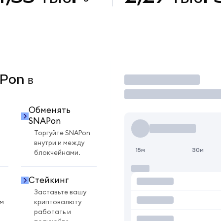
APon в
Торговать
Обменять
SNAPon
Торгуйте SNAPon
внутри и между
15м
30м
блокчейнами.
Стейкинг
Заставьте вашу
ом
криптовалюту
работать и