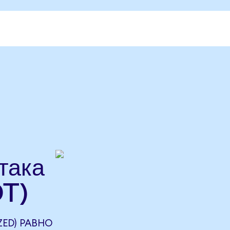
така
T)
ZED) РАВНО