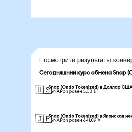
Посмотрите результаты кон
Сегодняшний курс обмена Snap (O
Snap (Ondo Tokenized) в Доллар СШ
🇺🇸
1 SNAPon равен 5,33 $
Snap (Ondo Tokenized) в Японская ие
🇯🇵
1 SNAPon равен 841,09 ¥