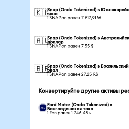
Snap (Ondo Tokenized) в Южнокорей
🇰🇷
вона
1 SNAPon равен 7 517,91 ₩
Snap (Ondo Tokenized) в Австралийс
🇦🇺
доллар
1 SNAPon равен 7,55 $
Snap (Ondo Tokenized) в Бразильский
🇧🇷
реал
1 SNAPon равен 27,25 R$
Конвертируйте другие активы ре
Ford Motor (Ondo Tokenized) в
Бангладешская така
1 Fon равен 1 746,48 ৳