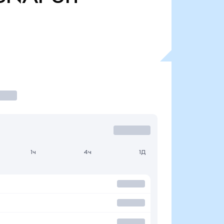
1ч
4ч
1Д