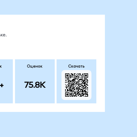
ке.
к
Оценок
Скачать
+
75.8K