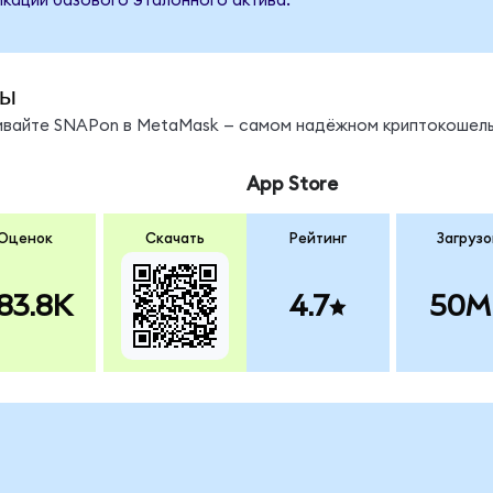
кации базового эталонного актива.
ды
нивайте SNAPon в MetaMask — самом надёжном криптокошель
App Store
Оценок
Скачать
Рейтинг
Загрузо
83.8K
4.7
50M