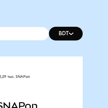
BDT
2,29 тыс. SNAPon
SNAPon