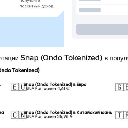
получайте
пассивный доход.
вертации Snap (Ondo Tokenized) в попу
ndo Tokenized)
А
Snap (Ondo Tokenized) в Евро
🇪🇺
🇬
1 SNAPon равен 4,61 €
на
Snap (Ondo Tokenized) в Китайский юань
🇨🇳
🇹
1 SNAPon равен 35,98 ¥