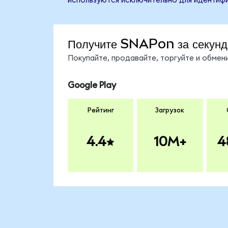
используются исключительно для идентифи
Получите SNAPon за секун
Покупайте, продавайте, торгуйте и обме
Google Play
Рейтинг
Загрузок
4.4
10M+
4