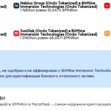
Nebius Group (Ondo Tokenized) в BitMine
zed)
Immersion Technologies (Ondo Tokenized)
1 NBISon равен 10,5470 BMNRon
SanDisk (Ondo Tokenized) в BitMine
zed)
Immersion Technologies (Ondo Tokenized)
1 SNDKon равен 68,6571 BMNRon
 не одобрен и не аффилирован с BitMine Immersion Technolo
но для идентификации базового эталонного актива.
ды
нивайте BMNRon в MetaMask — самом надёжном криптокошель