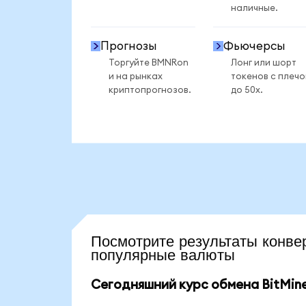
наличные.
Прогнозы
Фьючерсы
Торгуйте BMNRon
Лонг или шорт
и на рынках
токенов с плеч
криптопрогнозов.
до 50x.
Посмотрите результаты кон
популярные валюты
Сегодняшний курс обмена BitMine 