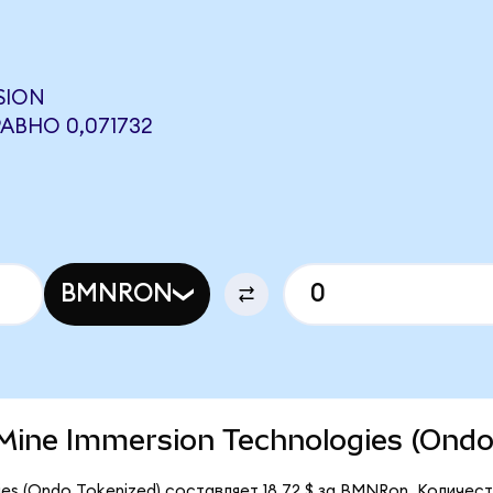
SION
АВНО 0,071732
BMNRON
itMine Immersion Technologies (Ondo
ies (Ondo Tokenized) составляет 18,72 $ за BMNRon. Количес