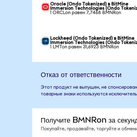
Oracle (Ondo Tokenized) в BitMine
Immersion Technologies (Ondo Tokeni
1 ORCLon равен 7,7468 BMNRon
Lockheed (Ondo Tokenized) в BitMine
Immersion Technologies (Ondo Tokeni
1 LMTon равен 31,6923 BMNRon
Отказ от ответственности
Этот продукт не выпущен, не спонсирован,
товарные знаки используются исключитель
Получите BMNRon за секун
Покупайте, продавайте, торгуйте и обме