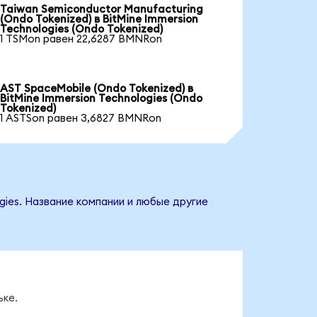
Taiwan Semiconductor Manufacturing
(Ondo Tokenized) в BitMine Immersion
Technologies (Ondo Tokenized)
1 TSMon равен 22,6287 BMNRon
AST SpaceMobile (Ondo Tokenized) в
BitMine Immersion Technologies (Ondo
Tokenized)
1 ASTSon равен 3,6827 BMNRon
gies. Название компании и любые другие
ке.