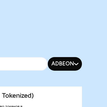
ADBEON
 Tokenized)
тво токенов в