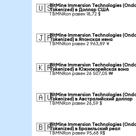
BitMine Immersion Technologies (Ond
🇺🇸
Tokenized) в Доллар США
1 BMNRon равен 18,72 $
BitMine Immersion Technologies (Ond
🇯🇵
Tokenized) в Японская иена
1 BMNRon равен 2 963,89 ¥
BitMine Immersion Technologies (Ond
🇰🇷
Tokenized) в Южнокорейская вона
1 BMNRon равен 26 507,05 ₩
BitMine Immersion Technologies (Ond
🇦🇺
Tokenized) в Австралийский доллар
1 BMNRon равен 26,59 $
BitMine Immersion Technologies (Ond
🇧🇷
Tokenized) в Бразильский реал
1 BMNRon равен 95,68 R$