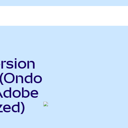
rsion
 (Ondo
 Adobe
zed)