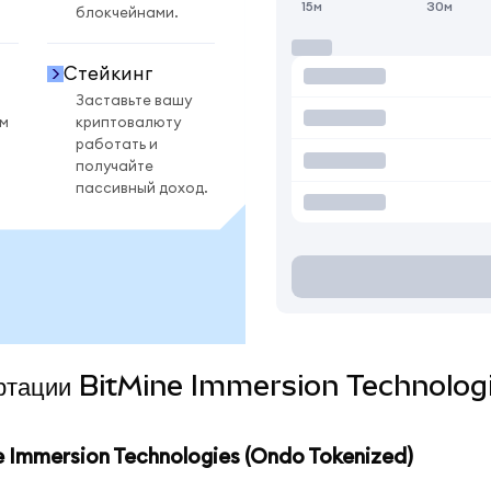
15м
30м
блокчейнами.
Стейкинг
Заставьте вашу
ом
криптовалюту
работать и
получайте
пассивный доход.
вертации BitMine Immersion Technolog
Immersion Technologies (Ondo Tokenized)