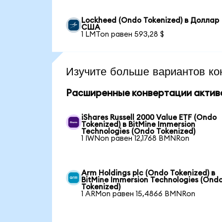
Lockheed (Ondo Tokenized) в Доллар
США
1 LMTon равен 593,28 $
Изучите больше вариантов ко
Расширенные конвертации актив
iShares Russell 2000 Value ETF (Ondo
Tokenized) в BitMine Immersion
Technologies (Ondo Tokenized)
1 IWNon равен 12,1768 BMNRon
Arm Holdings plc (Ondo Tokenized) в
BitMine Immersion Technologies (Ond
Tokenized)
1 ARMon равен 15,4866 BMNRon