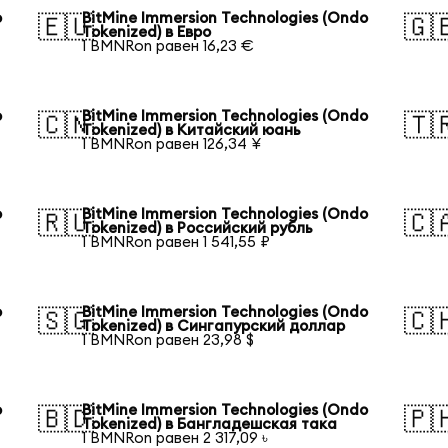
o
BitMine Immersion Technologies (Ondo
🇪🇺
🇬
Tokenized) в Евро
1 BMNRon равен 16,23 €
o
BitMine Immersion Technologies (Ondo
🇨🇳
🇹
Tokenized) в Китайский юань
1 BMNRon равен 126,34 ¥
o
BitMine Immersion Technologies (Ondo
🇷🇺
🇨
Tokenized) в Российский рубль
1 BMNRon равен 1 541,55 ₽
o
BitMine Immersion Technologies (Ondo
🇸🇬
🇨
Tokenized) в Сингапурский доллар
1 BMNRon равен 23,98 $
o
BitMine Immersion Technologies (Ondo
🇧🇩
🇵
Tokenized) в Бангладешская така
1 BMNRon равен 2 317,09 ৳