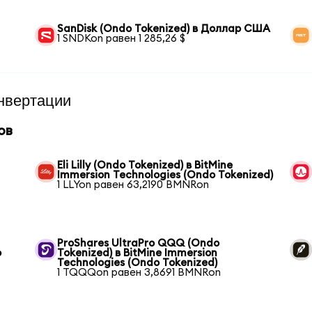
SanDisk (Ondo Tokenized) в Доллар США
1 SNDKon равен 1 285,26 $
нвертации
ов
Eli Lilly (Ondo Tokenized) в BitMine
Immersion Technologies (Ondo Tokenized)
1 LLYon равен 63,2190 BMNRon
ProShares UltraPro QQQ (Ondo
o
Tokenized) в BitMine Immersion
Technologies (Ondo Tokenized)
1 TQQQon равен 3,8691 BMNRon