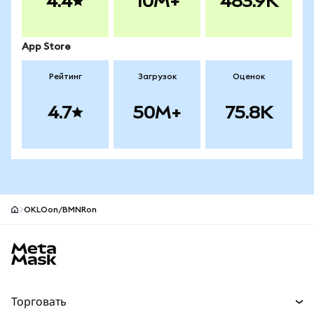
4.4
10M+
483.9K
App Store
Рейтинг
Загрузок
Оценок
4.7
50M+
75.8K
OKLOon/BMNRon
Нижний колонтитул сайта MetaMask
Торговать