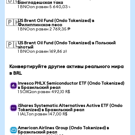
🇧🇩
Бангладешская така
1 BNOon равен 5 640,03 ৳
US Brent Oil Fund (Ondo Tokenized) в
🇵🇭
Филиппинское песо
1 BNOon равен 2 769,35 ₱
US Brent Oil Fund (Ondo Tokenized) в Польский
🇵🇱
злотый
1 BNOon равен 169,86 zł
Конвертируйте другие активы реального мира
в BRL
Invesco PHLX Semiconductor ETF (Ondo Tokenized)
в Бразильский реал
1 SOXQon равен 492,10 R$
iShares Systematic Alternatives Active ETF (Ondo
Tokenized) в Бразильский реал
1 IALTon равен 147,00 R$
American Airlines Group (Ondo Tokenized) в
Бразильский реал