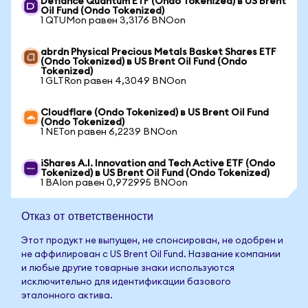
Defiance Quantum ETF (Ondo Tokenized) в US Brent
Oil Fund (Ondo Tokenized)
1 QTUMon равен 3,3176 BNOon
abrdn Physical Precious Metals Basket Shares ETF
(Ondo Tokenized) в US Brent Oil Fund (Ondo
Tokenized)
1 GLTRon равен 4,3049 BNOon
Cloudflare (Ondo Tokenized) в US Brent Oil Fund
(Ondo Tokenized)
1 NETon равен 6,2239 BNOon
iShares A.I. Innovation and Tech Active ETF (Ondo
Tokenized) в US Brent Oil Fund (Ondo Tokenized)
1 BAIon равен 0,972995 BNOon
Отказ от ответственности
Этот продукт не выпущен, не спонсирован, не одобрен и
не аффилирован с US Brent Oil Fund. Название компании
и любые другие товарные знаки используются
исключительно для идентификации базового
эталонного актива.