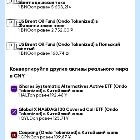
🇧🇩
Бангладешская така
1 BNOon равен 5 603,21 ৳
US Brent Oil Fund (Ondo Tokenized) в
🇵🇭
Филиппинское песо
1 BNOon равен 2 752,00 ₱
US Brent Oil Fund (Ondo Tokenized) в Польский
🇵🇱
злотый
1 BNOon равен 168,74 zł
Конвертируйте другие активы реального мира
в CNY
iShares Systematic Alternatives Active ETF (Ondo
Tokenized) в Китайский юань
1 IALTon равен 192,48 ¥
Global X NASDAQ 100 Covered Call ETF (Ondo
Tokenized) в Китайский юань
1 QYLDon равен 123,71 ¥
Coupang (Ondo Tokenized) в Китайский юань
1 CPNGon равен 109,87 ¥