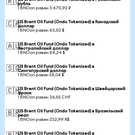
🇷🇺
рубль
1 BNOon равен 3 670,92 ₽
US Brent Oil Fund (Ondo Tokenized) в Канадский
🇨🇦
доллар
1 BNOon равен 63,50 $
US Brent Oil Fund (Ondo Tokenized) в
🇦🇺
Австралийский доллар
1 BNOon равен 64,24 $
US Brent Oil Fund (Ondo Tokenized) в
🇸🇬
Сингапурский доллар
1 BNOon равен 58,06 $
US Brent Oil Fund (Ondo Tokenized) в Швейцарский
🇨🇭
франк
1 BNOon равен 36,55 CHF
US Brent Oil Fund (Ondo Tokenized) в Бразильский
🇧🇷
реал
1 BNOon равен 232,99 R$
US Brent Oil Fund (Ondo Tokenized) в