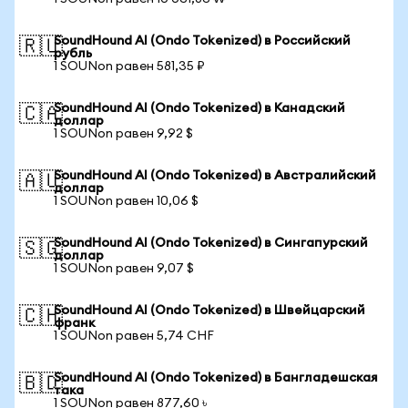
SoundHound AI (Ondo Tokenized) в Российский
🇷🇺
рубль
1 SOUNon равен 581,35 ₽
SoundHound AI (Ondo Tokenized) в Канадский
🇨🇦
доллар
1 SOUNon равен 9,92 $
SoundHound AI (Ondo Tokenized) в Австралийский
🇦🇺
доллар
1 SOUNon равен 10,06 $
SoundHound AI (Ondo Tokenized) в Сингапурский
🇸🇬
доллар
1 SOUNon равен 9,07 $
SoundHound AI (Ondo Tokenized) в Швейцарский
🇨🇭
франк
1 SOUNon равен 5,74 CHF
SoundHound AI (Ondo Tokenized) в Бангладешская
🇧🇩
така
1 SOUNon равен 877,60 ৳