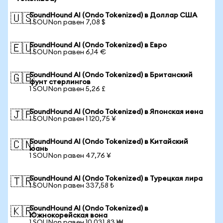
SoundHound AI (Ondo Tokenized) в Доллар США
🇺🇸
1 SOUNon равен 7,08 $
SoundHound AI (Ondo Tokenized) в Евро
🇪🇺
1 SOUNon равен 6,14 €
SoundHound AI (Ondo Tokenized) в Британский
🇬🇧
фунт стерлингов
1 SOUNon равен 5,26 £
SoundHound AI (Ondo Tokenized) в Японская иена
🇯🇵
1 SOUNon равен 1 120,75 ¥
SoundHound AI (Ondo Tokenized) в Китайский
🇨🇳
юань
1 SOUNon равен 47,76 ¥
SoundHound AI (Ondo Tokenized) в Турецкая лира
🇹🇷
1 SOUNon равен 337,58 ₺
SoundHound AI (Ondo Tokenized) в
🇰🇷
Южнокорейская вона
1 SOUNon равен 10 031,83 ₩