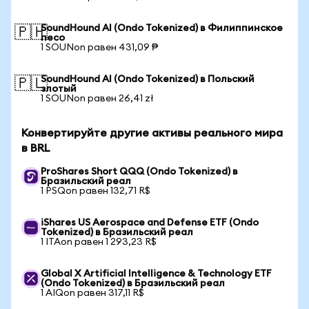
SoundHound AI (Ondo Tokenized) в Филиппинское
🇵🇭
песо
1 SOUNon равен 431,09 ₱
SoundHound AI (Ondo Tokenized) в Польский
🇵🇱
злотый
1 SOUNon равен 26,41 zł
Конвертируйте другие активы реального мира
в BRL
ProShares Short QQQ (Ondo Tokenized) в
Бразильский реал
1 PSQon равен 132,71 R$
iShares US Aerospace and Defense ETF (Ondo
Tokenized) в Бразильский реал
1 ITAon равен 1 293,23 R$
Global X Artificial Intelligence & Technology ETF
(Ondo Tokenized) в Бразильский реал
1 AIQon равен 317,11 R$