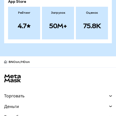
App Store
Рейтинг
Загрузок
Оценок
4.7
50M+
75.8K
BNOon/HDon
Нижний колонтитул сайта MetaMask
Торговать
Торговля
Деньги
Swaps
Покупайте