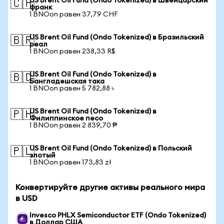
US Brent Oil Fund (Ondo Tokenized) в Швейцарский
🇨🇭
франк
1 BNOon равен 37,79 CHF
US Brent Oil Fund (Ondo Tokenized) в Бразильский
🇧🇷
реал
1 BNOon равен 238,33 R$
US Brent Oil Fund (Ondo Tokenized) в
🇧🇩
Бангладешская така
1 BNOon равен 5 782,88 ৳
US Brent Oil Fund (Ondo Tokenized) в
🇵🇭
Филиппинское песо
1 BNOon равен 2 839,70 ₱
US Brent Oil Fund (Ondo Tokenized) в Польский
🇵🇱
злотый
1 BNOon равен 173,83 zł
Конвертируйте другие активы реального мира
в USD
Invesco PHLX Semiconductor ETF (Ondo Tokenized)
в Доллар США