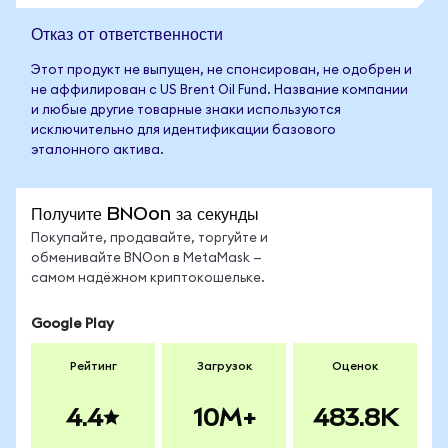
Отказ от ответственности
Этот продукт не выпущен, не спонсирован, не одобрен и
не аффилирован с US Brent Oil Fund. Название компании
и любые другие товарные знаки используются
исключительно для идентификации базового
эталонного актива.
Получите BNOon за секунды
Покупайте, продавайте, торгуйте и
обменивайте BNOon в MetaMask —
самом надёжном криптокошельке.
Google Play
Рейтинг
Загрузок
Оценок
4.4
10M+
483.8K