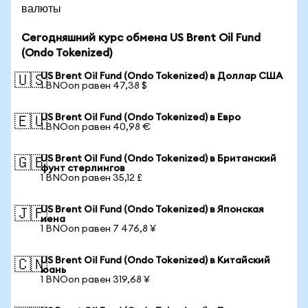
валюты
Сегодняшний курс обмена US Brent Oil Fund
(Ondo Tokenized)
US Brent Oil Fund (Ondo Tokenized) в Доллар США
🇺🇸
1 BNOon равен 47,38 $
US Brent Oil Fund (Ondo Tokenized) в Евро
🇪🇺
1 BNOon равен 40,98 €
US Brent Oil Fund (Ondo Tokenized) в Британский
🇬🇧
фунт стерлингов
1 BNOon равен 35,12 £
US Brent Oil Fund (Ondo Tokenized) в Японская
🇯🇵
иена
1 BNOon равен 7 476,8 ¥
US Brent Oil Fund (Ondo Tokenized) в Китайский
🇨🇳
юань
1 BNOon равен 319,68 ¥