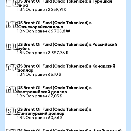
US Brent Oil Fund (Ondo Tokenized) в Турецкая
🇹🇷
лира
1 BNOon равен 2 259,91 ₺
US Brent Oil Fund (Ondo Tokenized) в
🇰🇷
Южнокорейская вона
1 BNOon равен 66 705,8 ₩
US Brent Oil Fund (Ondo Tokenized) в Российский
🇷🇺
рубль
1 BNOon равен 3 897,76 ₽
US Brent Oil Fund (Ondo Tokenized) в Канадский
🇨🇦
доллар
1 BNOon равен 66,10 $
US Brent Oil Fund (Ondo Tokenized) в
🇦🇺
Австралийский доллар
1 BNOon равен 67,05 $
US Brent Oil Fund (Ondo Tokenized) в
🇸🇬
Сингапурский доллар
1 BNOon равен 60,56 $