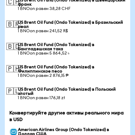
US Brent Oil Fund (Ondo Tokenized) в Швейцарский
🇨🇭
франк
1 BNOon равен 38,28 CHF
US Brent Oil Fund (Ondo Tokenized) в Бразильский
🇧🇷
реал
1 BNOon равен 241,52 R$
US Brent Oil Fund (Ondo Tokenized) в
🇧🇩
Бангладешская така
1 BNOon равен 5 864,52 ৳
US Brent Oil Fund (Ondo Tokenized) в
🇵🇭
Филиппинское песо
1 BNOon равен 2 876,15 ₱
US Brent Oil Fund (Ondo Tokenized) в Польский
🇵🇱
злотый
1 BNOon равен 176,18 zł
Конвертируйте другие активы реального мира
в USD
American Airlines Group (Ondo Tokenized) в
Доллар США