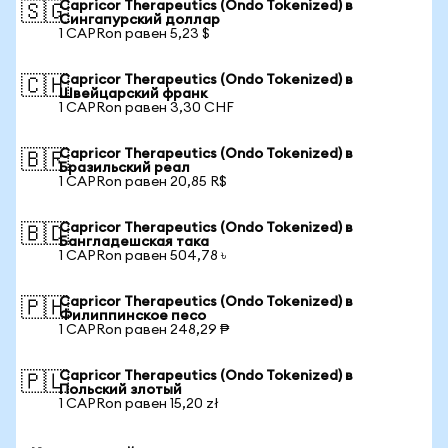
Capricor Therapeutics (Ondo Tokenized) в
🇸🇬
Сингапурский доллар
1 CAPRon равен 5,23 $
Capricor Therapeutics (Ondo Tokenized) в
🇨🇭
Швейцарский франк
1 CAPRon равен 3,30 CHF
Capricor Therapeutics (Ondo Tokenized) в
🇧🇷
Бразильский реал
1 CAPRon равен 20,85 R$
Capricor Therapeutics (Ondo Tokenized) в
🇧🇩
Бангладешская така
1 CAPRon равен 504,78 ৳
Capricor Therapeutics (Ondo Tokenized) в
🇵🇭
Филиппинское песо
1 CAPRon равен 248,29 ₱
Capricor Therapeutics (Ondo Tokenized) в
🇵🇱
Польский злотый
1 CAPRon равен 15,20 zł