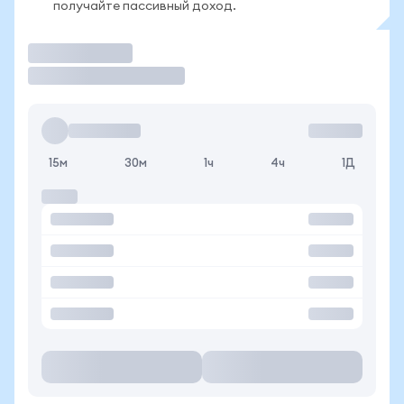
получайте пассивный доход.
Торговать
15м
30м
1ч
4ч
1Д