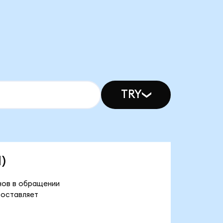
TRY
)
енов в обращении
составляет