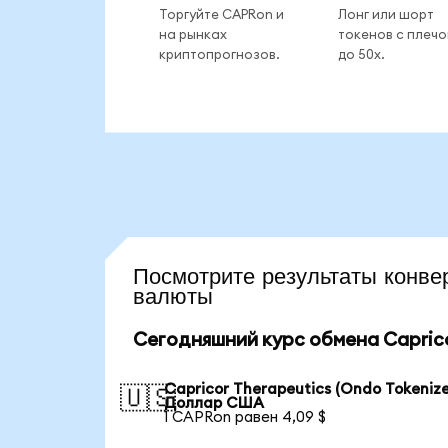
Торгуйте CAPRon и
Лонг или шорт
на рынках
токенов с плеч
криптопрогнозов.
до 50x.
Посмотрите результаты кон
валюты
Сегодняшний курс обмена Capricor
Capricor Therapeutics (Ondo Tokenize
🇺🇸
Доллар США
1 CAPRon равен 4,09 $