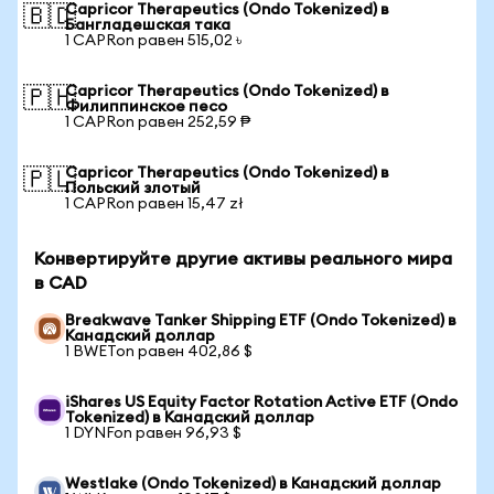
Capricor Therapeutics (Ondo Tokenized) в
🇧🇩
Бангладешская така
1 CAPRon равен 515,02 ৳
Capricor Therapeutics (Ondo Tokenized) в
🇵🇭
Филиппинское песо
1 CAPRon равен 252,59 ₱
Capricor Therapeutics (Ondo Tokenized) в
🇵🇱
Польский злотый
1 CAPRon равен 15,47 zł
Конвертируйте другие активы реального мира
в CAD
Breakwave Tanker Shipping ETF (Ondo Tokenized) в
Канадский доллар
1 BWETon равен 402,86 $
iShares US Equity Factor Rotation Active ETF (Ondo
Tokenized) в Канадский доллар
1 DYNFon равен 96,93 $
Westlake (Ondo Tokenized) в Канадский доллар