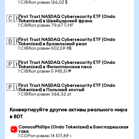
1 CIBRon равен 126,02 $
First Trust NASDAQ Cybersecurity ETF (Ondo
🇨🇭
Tokenized) в Швейцарский франк
1 CIBRon равен 79,67 CHF
First Trust NASDAQ Cybersecurity ETF (Ondo
🇧🇷
Tokenized) в Бразильский реал
1 CIBRon равен 502,59 R$
First Trust NASDAQ Cybersecurity ETF (Ondo
🇵🇭
Tokenized) в Филиппинское песо
1 CIBRon равен 5 985,51 ₱
First Trust NASDAQ Cybersecurity ETF (Ondo
🇵🇱
Tokenized) в Польский злотый
1 CIBRon равен 366,32 zł
Конвертируйте другие активы реального мира
в BDT
ConocoPhillips (Ondo Tokenized) в Бангладешская
така
1 COPon равен 14 517,69 ৳