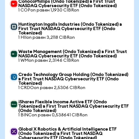
ConocoPhillips (Ondo Tokenized) в First Trust
NASDAQ Cybersecurity ETF (Ondo Tokenized)
1 COPon равен 1,1930 CIBRon
Huntington Ingalls Industries (Ondo Tokenized) в
First Trust NASDAQ Cybersecurity ETF (Ondo
Tokenized)
1 HIIon равен 3,2118 CIBRon
Waste Management (Ondo Tokenized) в First Trust
NASDAQ Cybersecurity ETF (Ondo Tokenized)
1 WMon равен 2,3146 CIBRon
Credo Technology Group Holding (Ondo Tokenized)
в First Trust NASDAQ Cybersecurity ETF (Ondo
Tokenized)
1 CRDOon равен 2,5306 CIBRon
iShares Flexible Income Active ETF (Ondo
Tokenized) в First Trust NASDAQ Cybersecurity ETF
(Ondo Tokenized)
1 BINCon равен 0,538641 CIBRon
Global X Robotics & Artificial Intelligence ETF
(Ondo Tokenized) в First Trust NASDAQ
Cybersecurity ETF (Ondo Tokenized)