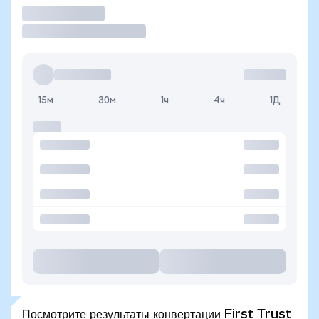
Торговать
15м
30м
1ч
4ч
1Д
Посмотрите результаты конвертации First Trust