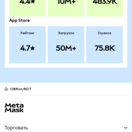
4.4
10M+
483.9K
App Store
Рейтинг
Загрузок
Оценок
4.7
50M+
75.8K
CIBRon/BDT
Нижний колонтитул сайта MetaMask
Торговать