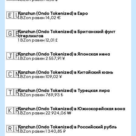
Kanzhun (Ondo Tokenized) в Евро
🇪🇺
1 BZon равен 14,02 €
Kanzhun (Ondo Tokenized) в Британский фунт
🇬🇧
стерлингов
1 BZon равен 12,01 £
Kanzhun (Ondo Tokenized) в Японская иена
🇯🇵
1 BZon равен 2 557,91 ¥
Kanzhun (Ondo Tokenized) в Китайский юань
🇨🇳
1 BZon равен 109,02 ¥
Kanzhun (Ondo Tokenized) в Турецкая лира
🇹🇷
1 BZon равен 769,93 ₺
Kanzhun (Ondo Tokenized) в Южнокорейская вона
🇰🇷
1 BZon равен 22 924,06 ₩
Kanzhun (Ondo Tokenized) в Российский рубль
🇷🇺
1 BZon равен 1 340,85 ₽