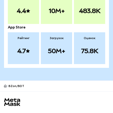
4.4
10M+
483.8K
App Store
Рейтинг
Загрузок
Оценок
4.7
50M+
75.8K
BZon/BDT
Нижний колонтитул сайта MetaMask