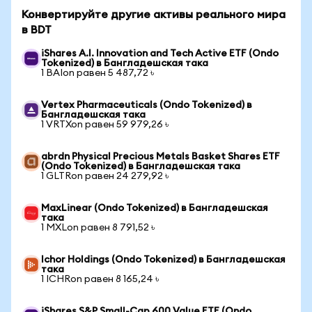
Конвертируйте другие активы реального мира
в BDT
iShares A.I. Innovation and Tech Active ETF (Ondo
Tokenized) в Бангладешская така
1 BAIon равен 5 487,72 ৳
Vertex Pharmaceuticals (Ondo Tokenized) в
Бангладешская така
1 VRTXon равен 59 979,26 ৳
abrdn Physical Precious Metals Basket Shares ETF
(Ondo Tokenized) в Бангладешская така
1 GLTRon равен 24 279,92 ৳
MaxLinear (Ondo Tokenized) в Бангладешская
така
1 MXLon равен 8 791,52 ৳
Ichor Holdings (Ondo Tokenized) в Бангладешская
така
1 ICHRon равен 8 165,24 ৳
iShares S&P Small-Cap 600 Value ETF (Ondo