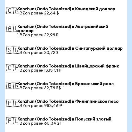
Kanzhun (Ondo Tokenized) в Канадский доллар
🇨🇦
1 BZon равен 22,64 $
Kanzhun (Ondo Tokenized) в Австралийский
🇦🇺
доллар
1 BZon равен 22,98 $
Kanzhun (Ondo Tokenized) в Сингапурский доллар
🇸🇬
1 BZon равен 20,72 $
Kanzhun (Ondo Tokenized) в Швейцарский франк
🇨🇭
1 BZon равен 13,13 CHF
Kanzhun (Ondo Tokenized) в Бразильский реал
🇧🇷
1 BZon равен 82,78 R$
Kanzhun (Ondo Tokenized) в Филиппинское песо
🇵🇭
1 BZon равен 983,46 ₱
Kanzhun (Ondo Tokenized) в Польский злотый
🇵🇱
1 BZon равен 60,34 zł