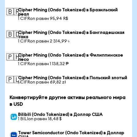
Cipher Mining (Ondo Tokenized) в Бразильский
🇧🇷
реал
1 CIFRon равен 95,94 R$
Cipher Mining (Ondo Tokenized) в Бангладешская
🇧🇩
така
1 CIFRon равен 2 314,99 ৳
Cipher Mining (Ondo Tokenized) в Филиппинское
🇵🇭
песо
1 CIFRon равен 1 138,32 ₱
Cipher Mining (Ondo Tokenized) в Польский злотый
🇵🇱
1 CIFRon равен 69,82 zł
Конвертируйте другие активы реального мира
в USD
Bilibili (Ondo Tokenized) в Доллар США
1 BILIon равен 18,48 $
Tower Semiconductor (Ondo Tokenized) в Доллар