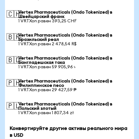
Vertex Pharmaceuticals (Ondo Tokenized) в
🇨🇭
Швейцарский франк
1 VRTXon равен 393,25 CHF
Vertex Pharmaceuticals (Ondo Tokenized) в
🇧🇷
Бразильский реал
1 VRTXon равен 2 478,54 R$
Vertex Pharmaceuticals (Ondo Tokenized) в
🇧🇩
Бангладешская така
1 VRTXon равен 59 905,96 ৳
Vertex Pharmaceuticals (Ondo Tokenized) в
🇵🇭
Филиппинское песо
1 VRTXon равен 29 427,59 ₱
Vertex Pharmaceuticals (Ondo Tokenized) в
🇵🇱
Польский злотый
1 VRTXon равен 1 807,34 zł
Конвертируйте другие активы реального мира
в USD