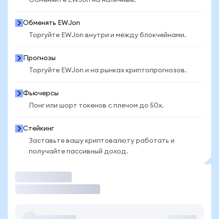
Обменяйте EWJon на наличные.
Обменять EWJon
Торгуйте EWJon внутри и между блокчейнами.
Прогнозы
Торгуйте EWJon и на рынках криптопрогнозов.
Фьючерсы
Лонг или шорт токенов с плечом до 50x.
Стейкинг
Заставьте вашу криптовалюту работать и
получайте пассивный доход.
Торговать