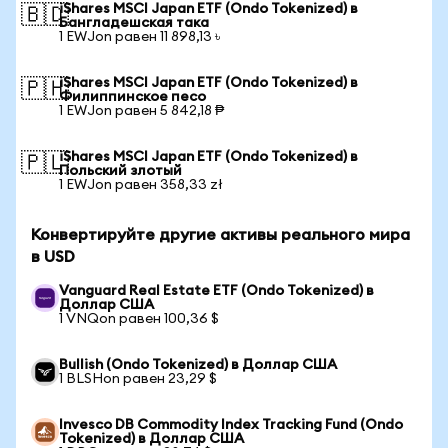
iShares MSCI Japan ETF (Ondo Tokenized) в
🇧🇩
Бангладешская така
1 EWJon равен 11 898,13 ৳
iShares MSCI Japan ETF (Ondo Tokenized) в
🇵🇭
Филиппинское песо
1 EWJon равен 5 842,18 ₱
iShares MSCI Japan ETF (Ondo Tokenized) в
🇵🇱
Польский злотый
1 EWJon равен 358,33 zł
Конвертируйте другие активы реального мира
в USD
Vanguard Real Estate ETF (Ondo Tokenized) в
Доллар США
1 VNQon равен 100,36 $
Bullish (Ondo Tokenized) в Доллар США
1 BLSHon равен 23,29 $
Invesco DB Commodity Index Tracking Fund (Ondo
Tokenized) в Доллар США