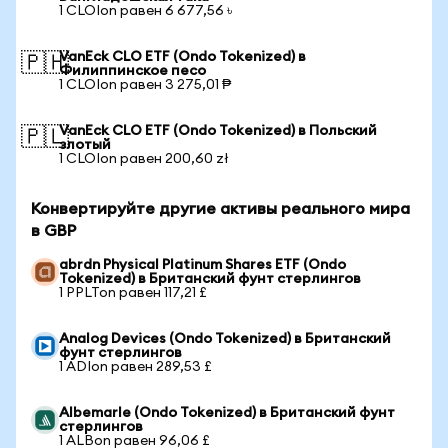
1 CLOIon равен 6 677,56 ৳
VanEck CLO ETF (Ondo Tokenized) в
🇵🇭
Филиппинское песо
1 CLOIon равен 3 275,01 ₱
VanEck CLO ETF (Ondo Tokenized) в Польский
🇵🇱
злотый
1 CLOIon равен 200,60 zł
Конвертируйте другие активы реального мира
в GBP
abrdn Physical Platinum Shares ETF (Ondo
Tokenized) в Британский фунт стерлингов
1 PPLTon равен 117,21 £
Analog Devices (Ondo Tokenized) в Британский
фунт стерлингов
1 ADIon равен 289,53 £
Albemarle (Ondo Tokenized) в Британский фунт
стерлингов
1 ALBon равен 96,06 £