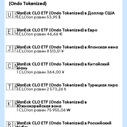
(Ondo Tokenized)
VanEck CLO ETF (Ondo Tokenized) в Доллар США
🇺🇸
1 CLOIon равен 53,95 $
VanEck CLO ETF (Ondo Tokenized) в Евро
🇪🇺
1 CLOIon равен 46,66 €
VanEck CLO ETF (Ondo Tokenized) в Японская иена
🇯🇵
1 CLOIon равен 8 513,51 ¥
VanEck CLO ETF (Ondo Tokenized) в Китайский
🇨🇳
юань
1 CLOIon равен 364,00 ¥
VanEck CLO ETF (Ondo Tokenized) в Турецкая лира
🇹🇷
1 CLOIon равен 2 573,26 ₺
VanEck CLO ETF (Ondo Tokenized) в
🇰🇷
Южнокорейская вона
1 CLOIon равен 75 955,06 ₩
VanEck CLO ETF (Ondo Tokenized) в Российский
🇷🇺