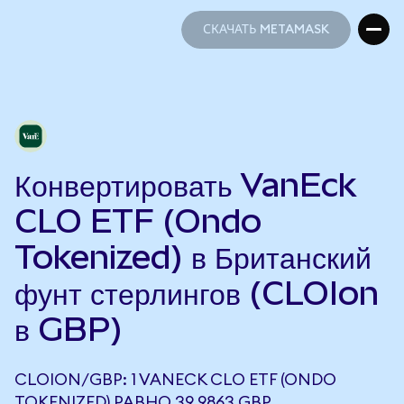
СКАЧАТЬ METAMASK
СКАЧАТЬ METAMASK
Конвертировать VanEck
CLO ETF (Ondo
Tokenized) в Британский
фунт стерлингов (CLOIon
в GBP)
CLOION/GBP: 1 VANECK CLO ETF (ONDO
TOKENIZED) РАВНО 39,9863 GBP