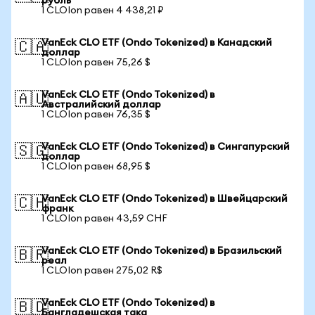
рубль
1 CLOIon равен 4 438,21 ₽
VanEck CLO ETF (Ondo Tokenized) в Канадский
🇨🇦
доллар
1 CLOIon равен 75,26 $
VanEck CLO ETF (Ondo Tokenized) в
🇦🇺
Австралийский доллар
1 CLOIon равен 76,35 $
VanEck CLO ETF (Ondo Tokenized) в Сингапурский
🇸🇬
доллар
1 CLOIon равен 68,95 $
VanEck CLO ETF (Ondo Tokenized) в Швейцарский
🇨🇭
франк
1 CLOIon равен 43,59 CHF
VanEck CLO ETF (Ondo Tokenized) в Бразильский
🇧🇷
реал
1 CLOIon равен 275,02 R$
VanEck CLO ETF (Ondo Tokenized) в
🇧🇩
Бангладешская така