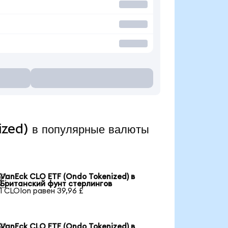
zed) в популярные валюты
VanEck CLO ETF (Ondo Tokenized) в

Британский фунт стерлингов
1 CLOIon равен 39,96 £
VanEck CLO ETF (Ondo Tokenized) в