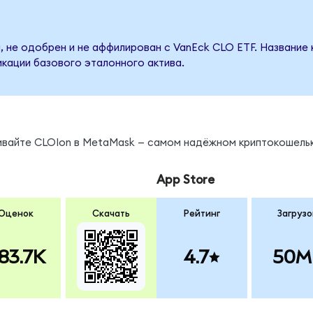
, не одобрен и не аффилирован с VanEck CLO ETF. Название 
кации базового эталонного актива.
нивайте CLOIon в MetaMask — самом надёжном криптокошельк
App Store
Оценок
Скачать
Рейтинг
Загрузо
83.7K
4.7
50M