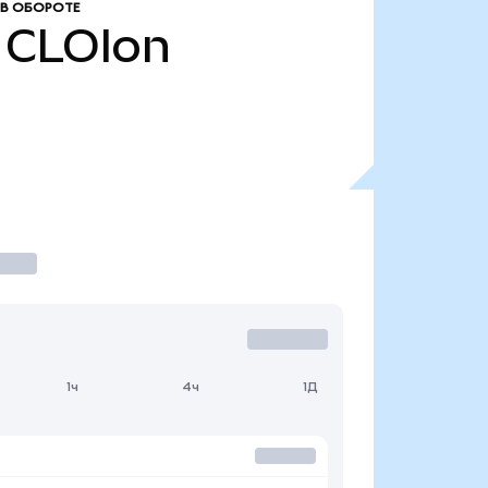
В ОБОРОТЕ
CLOIon
1ч
4ч
1Д