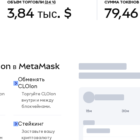
ОБЪЕМ ТОРГОВЛИ
(24 Ч)
СУММА ТОКЕНОВ 
3,84 тыс. $
79,46
OIon в MetaMask
Торговать
Обменять
CLOIon
on
Торгуйте CLOIon
внутри и между
блокчейнами.
15м
30м
Стейкинг
Заставьте вашу
ом
криптовалюту