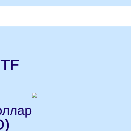
ETF
оллар
D)