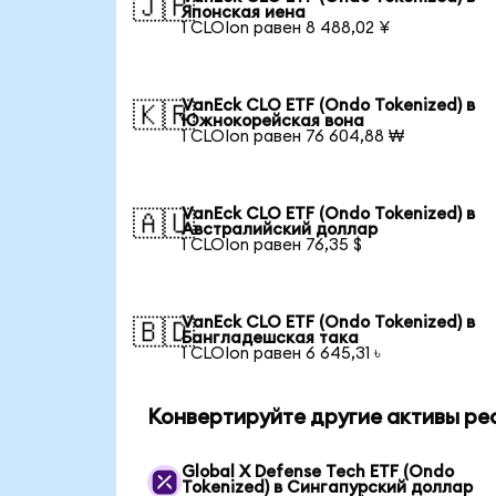
🇯🇵
Японская иена
1 CLOIon равен 8 488,02 ¥
VanEck CLO ETF (Ondo Tokenized) в
🇰🇷
Южнокорейская вона
1 CLOIon равен 76 604,88 ₩
VanEck CLO ETF (Ondo Tokenized) в
🇦🇺
Австралийский доллар
1 CLOIon равен 76,35 $
VanEck CLO ETF (Ondo Tokenized) в
🇧🇩
Бангладешская така
1 CLOIon равен 6 645,31 ৳
Конвертируйте другие активы ре
Global X Defense Tech ETF (Ondo
Tokenized) в Сингапурский доллар