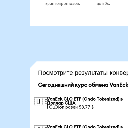
криптопрогнозов.
до 50x.
Посмотрите результаты кон
Сегодняшний курс обмена VanEck 
VanEck CLO ETF (Ondo Tokenized) в
🇺🇸
Доллар США
1 CLOIon равен 53,77 $
VanEck CLO ETF (Ondo Tokenized) в