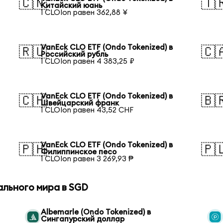
🇨🇳
🇹
Китайский юань
1 CLOIon равен 362,88 ¥
VanEck CLO ETF (Ondo Tokenized) в
🇷🇺
🇨
Российский рубль
1 CLOIon равен 4 383,25 ₽
VanEck CLO ETF (Ondo Tokenized) в
🇨🇭
🇧
Швейцарский франк
1 CLOIon равен 43,52 CHF
VanEck CLO ETF (Ondo Tokenized) в
🇵🇭
🇵
Филиппинское песо
1 CLOIon равен 3 269,93 ₱
ального мира в SGD
Albemarle (Ondo Tokenized) в
Сингапурский доллар